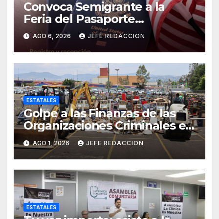
Convoca Semigrante a la
Feria del Pasaporte
Estadounidense 2026
AGO 6, 2026
JEFE REDACCION
ESTATALES
Golpe a las Finanzas de las
Organizaciones Criminales en
Operativos
AGO 1, 2026
JEFE REDACCION
Interinstitucionales
ESTATALES