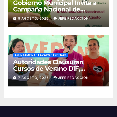
Gobierno Municipal Invita a
Campaña Nacional de
Reforestación
8 AGOSTO, 2026
JEFE REDACCION
AYUNTAMIENTO LÁZARO CÁRDENAS
Autoridades Clausuran
Cursos de Verano DIF,
Seguridad Pública y Casa de
7 AGOSTO, 2026
JEFE REDACCION
Cultura 2026