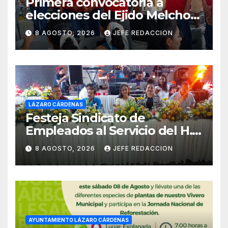
Primera convocatoria a
elecciones del Ejido Melchor
Ocampo en Lázaro Cárdenas
8 AGOSTO, 2026
JEFE REDACCION
el domingo
LÁZARO CÁRDENAS
Festeja Sindicato de
Empleados al Servicio del H.
Ayuntamiento de LZC Día del
8 AGOSTO, 2026
JEFE REDACCION
Empleado Municipal
AYUNTAMIENTO LÁZARO CÁRDENAS