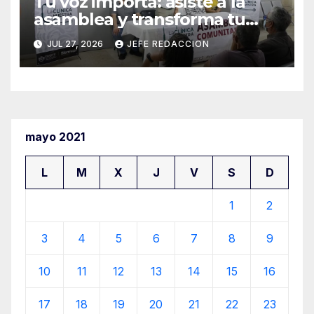
Tu voz importa: asiste a la
asamblea y transforma tu
clínica del IMSS-Bienestar
JUL 27, 2026
JEFE REDACCION
mayo 2021
L
M
X
J
V
S
D
1
2
3
4
5
6
7
8
9
10
11
12
13
14
15
16
17
18
19
20
21
22
23