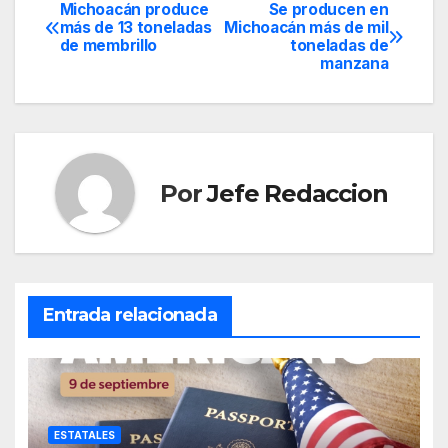
Michoacán produce
Se producen en
Navegación
más de 13 toneladas
Michoacán más de mil
de membrillo
toneladas de
de
manzana
entradas
Por
Jefe Redaccion
Entrada relacionada
ESTATALES