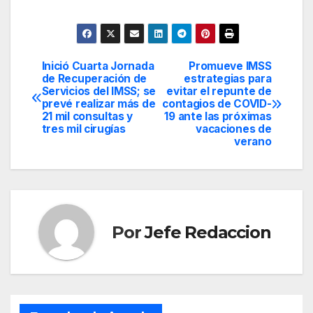
Inició Cuarta Jornada
Promueve IMSS
Navegación
de Recuperación de
estrategias para
Servicios del IMSS; se
evitar el repunte de
de
prevé realizar más de
contagios de COVID-
21 mil consultas y
19 ante las próximas
entradas
tres mil cirugías
vacaciones de
verano
Por
Jefe Redaccion