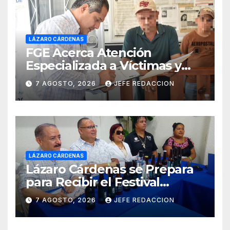
LÁZARO CÁRDENAS
FGE Acerca Atención
Especializada a Víctimas y
Ciudadanía de Coalcomán
7 AGOSTO, 2026
JEFE REDACCION
LÁZARO CÁRDENAS
Lázaro Cárdenas se Prepara
para Recibir el Festival
Internacional de la Cerveza
7 AGOSTO, 2026
JEFE REDACCION
Costa de Michoacán 2026