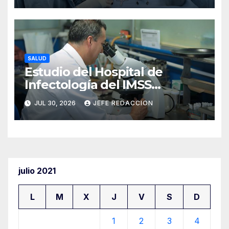
del IMSS en Puebla
SALUD
Estudio del Hospital de
Infectología del IMSS
fortalece oportunidades de
JUL 30, 2026
JEFE REDACCION
prevención del cáncer anal
en personas con VIH
julio 2021
L
M
X
J
V
S
D
1
2
3
4