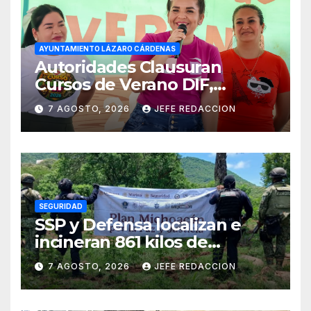
AYUNTAMIENTO LÁZARO CÁRDENAS
Autoridades Clausuran
Cursos de Verano DIF,
Seguridad Pública y Casa de
7 AGOSTO, 2026
JEFE REDACCION
Cultura 2026
SEGURIDAD
SSP y Defensa localizan e
incineran 861 kilos de
marihuana en Huetamo
7 AGOSTO, 2026
JEFE REDACCION