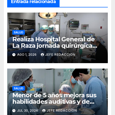
Entrada relacionada
SALUD
Realiza Hospital General de
La Raza jornada quirúrgica
que transforma la vida de 10
AGO 1, 2026
JEFE REDACCION
menores con labio y paladar
hendido
SALUD
Menor de 5 años mejora sus
habilidades auditivas y de
lenguaje tras intervención en
JUL 30, 2026
JEFE REDACCION
Hospital de Especialidades