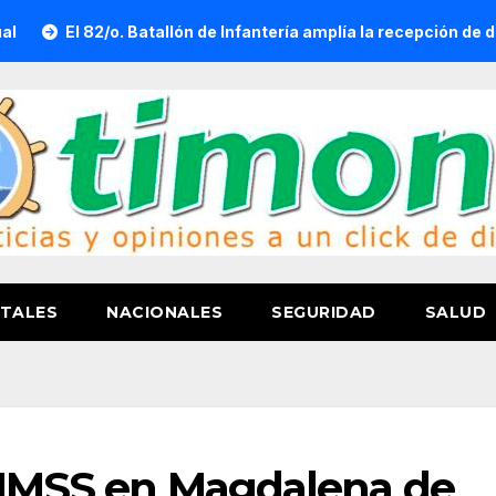
2/o. Batallón de Infantería amplía la recepción de documentos p
TALES
NACIONALES
SEGURIDAD
SALUD
l IMSS en Magdalena de