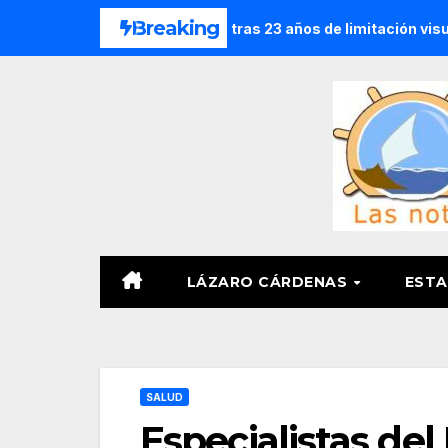
Saltar
Breaking
 catarata congénita tras 23 años de limitación visual
El 8
al
contenido
LÁZARO CÁRDENAS
ESTA
SALUD
Especialistas de