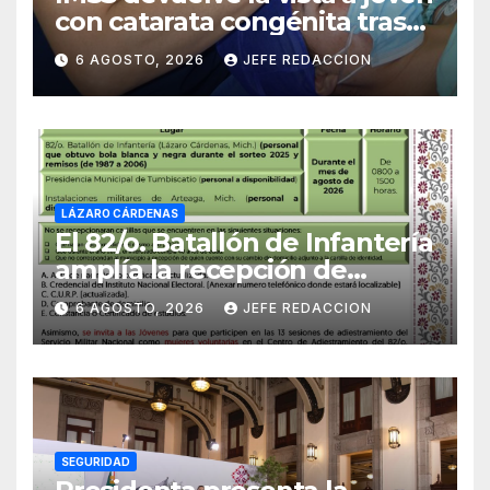
con catarata congénita tras
23 años de limitación visual
6 AGOSTO, 2026
JEFE REDACCION
LÁZARO CÁRDENAS
El 82/o. Batallón de Infantería
amplía la recepción de
documentos para obtener La
6 AGOSTO, 2026
JEFE REDACCION
Catilla del Servicio Militar
Nacional
SEGURIDAD