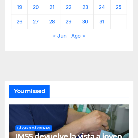
19
20
21
22
23
24
25
26
27
28
29
30
31
« Jun
Ago »
You missed
LÁZARO CÁRDENAS
IMSS devuelve la vista a joven