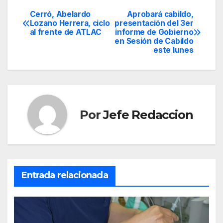
Cerró, Abelardo
Aprobará cabildo,
Navegación
Lozano Herrera, ciclo
presentación del 3er
al frente de ATLAC
informe de Gobierno
de
en Sesión de Cabildo
este lunes
entradas
Por
Jefe Redaccion
Entrada relacionada