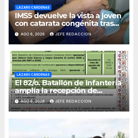
LÁZARO CÁRDENAS
IMSS devuelve la vista a joven
con catarata congénita tras
23 años de limitación visual
AGO 6, 2026
JEFE REDACCION
LÁZARO CÁRDENAS
El 82/o. Batallón de Infantería
amplía la recepción de
documentos para obtener La
AGO 6, 2026
JEFE REDACCION
Catilla del Servicio Militar
Nacional