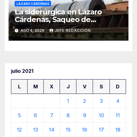
LÁZARO CÁRDENAS
La siderúrgica en Lázaro
Cárdenas, Saqueo de
Recursos Naturales a Cambio
AGO 4, 2026
JEFE REDACCION
de Miseria
julio 2021
L
M
X
J
V
S
D
1
2
3
4
5
6
7
8
9
10
11
12
13
14
15
16
17
18