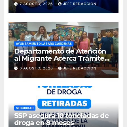
Internacional de la Cerveza
7 AGOSTO, 2026
JEFE REDACCION
Costa de Michoacán 2026
AYUNTAMIENTO LÁZARO CÁRDENAS
Departamento de Atención
al Migrante Acerca Trámite
de Pasaportes
6 AGOSTO, 2026
JEFE REDACCION
Estadounidenses a
Residentes de Lázaro
Cárdenas
SEGURIDAD
SSP asegura 10 toneladas de
droga en 8 meses