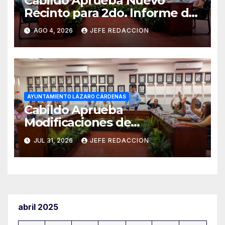
Cabildo Aprueba Nuevo
Recinto para 2do. Informe de
Gobierno Municipal
AGO 4, 2026
JEFE REDACCION
AYUNTAMIENTO LÁZARO CÁRDENAS
Cabildo Aprueba
Modificaciones de
Presupuesto en CAPALAC
JUL 31, 2026
JEFE REDACCION
abril 2025