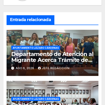
Entrada relacionada
AYUNTAMIENTO LÁZARO CÁRDENAS
Departamento de Atención al
Migrante Acerca Trámite de
Pasaportes Estadounidenses
AGO 6, 2026
JEFE REDACCION
a Residentes de Lázaro
Cárdenas
AYUNTAMIENTO LÁZARO CÁRDENAS