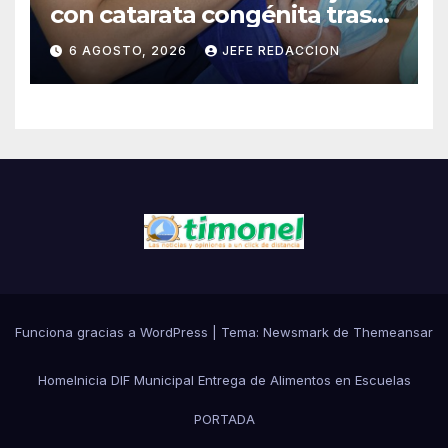
con catarata congénita tras
23 años de limitación visual
6 AGOSTO, 2026
JEFE REDACCION
Funciona gracias a WordPress
|
Tema:
Newsmark
de
Themeansar
Home
Inicia DIF Municipal Entrega de Alimentos en Escuelas
PORTADA