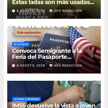
Estas ladas son más usadas
para extorsionar en
6 AGOSTO, 2026
JEFE REDACCION
Michoacán
ESTATALES
Convoca Semigrante a la
Feria del Pasaporte
Estadounidense 2026
6 AGOSTO, 2026
JEFE REDACCION
LÁZARO CÁRDENAS
IMSS devuelve la vista a joven