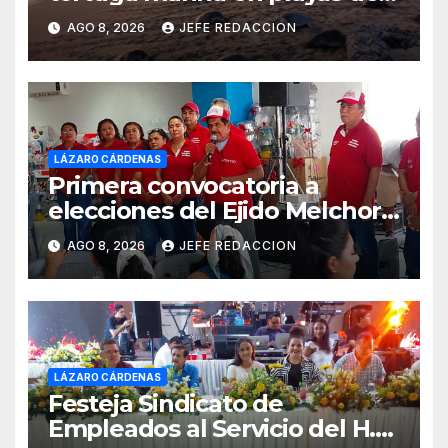
Michoacán
AGO 8, 2026
JEFE REDACCION
LÁZARO CÁRDENAS
Primera convocatoria a
elecciones del Ejido Melchor
Ocampo en Lázaro Cárdenas
AGO 8, 2026
JEFE REDACCION
el domingo
LÁZARO CÁRDENAS
Festeja Sindicato de
Empleados al Servicio del H.