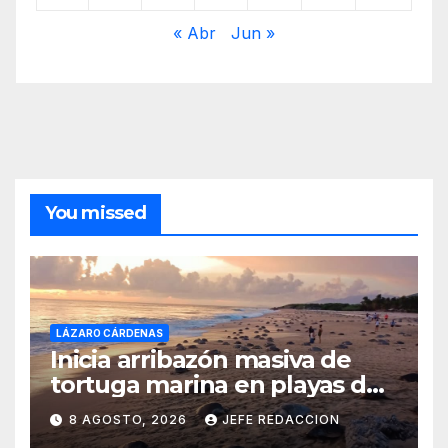
« Abr
Jun »
You missed
LÁZARO CÁRDENAS
Inicia arribazón masiva de
tortuga marina en playas de
Michoacán
8 AGOSTO, 2026
JEFE REDACCION