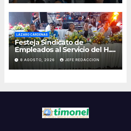
LÁZARO CÁRDENAS
Festeja Sindicato de
Empleados al Servicio del H.
Ayuntamiento de LZC Día del
8 AGOSTO, 2026
JEFE REDACCION
Empleado Municipal