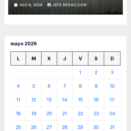
Ayuntamiento de LZC Día del
AGO 8, 2026
JEFE REDACCION
Empleado Municipal
mayo 2026
L
M
X
J
V
S
D
1
2
3
4
5
6
7
8
9
10
11
12
13
14
15
16
17
18
19
20
21
22
23
24
25
26
27
28
29
30
31