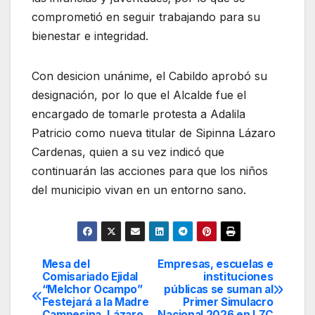
comprometió en seguir trabajando para su
bienestar e integridad.
Con desicion unánime, el Cabildo aprobó su
designación, por lo que el Alcalde fue el
encargado de tomarle protesta a Adalila
Patricio como nueva titular de Sipinna Lázaro
Cardenas, quien a su vez indicó que
continuarán las acciones para que los niños
del municipio vivan en un entorno sano.
Mesa del
Empresas, escuelas e
Navegación
Comisariado Ejidal
instituciones
“Melchor Ocampo”
públicas se suman al
de
Festejará a la Madre
Primer Simulacro
Campesina, Lázaro
Nacional 2026 en LZC