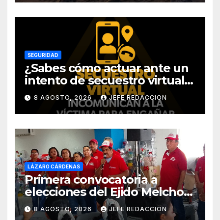
SEGURIDAD
¿Sabes cómo actuar ante un
intento de secuestro virtual?
La SSP te guía para evitarlo
8 AGOSTO, 2026
JEFE REDACCION
LÁZARO CÁRDENAS
Primera convocatoria a
elecciones del Ejido Melchor
Ocampo en Lázaro Cárdenas
8 AGOSTO, 2026
JEFE REDACCION
el domingo