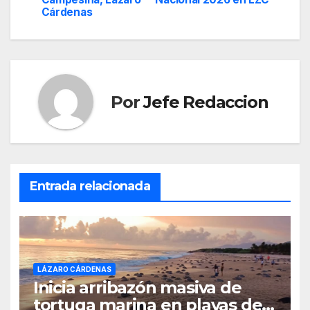
entradas
Cárdenas
Por
Jefe Redaccion
Entrada relacionada
LÁZARO CÁRDENAS
Inicia arribazón masiva de
tortuga marina en playas de