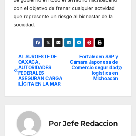
de gobierno en todo el territorio michoacano
con el objetivo de frenar cualquier actividad
que represente un riesgo al bienestar de la
sociedad.
AL SUROESTE DE
Fortalecen SSP y
Navegación
OAXACA,
Cámara Japonesa de
AUTORIDADES
Comercio seguridad
de
FEDERALES
logística en
ASEGURAN CARGA
Michoacán
entradas
ILÍCITA EN LA MAR
Por
Jefe Redaccion