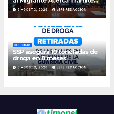
al Migrante Acerca Trámite
de Pasaportes
6 AGOSTO, 2026
JEFE REDACCION
Estadounidenses a
Residentes de Lázaro
Cárdenas
SEGURIDAD
SSP asegura 10 toneladas de
droga en 8 meses
6 AGOSTO, 2026
JEFE REDACCION