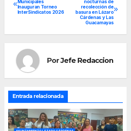
Municipales
nocturnas de
Inauguran Torneo
recolección de
de
InterSindicatos 2026
basura en Lázaro
Cárdenas y Las
entradas
Guacamayas
Por
Jefe Redaccion
Entrada relacionada