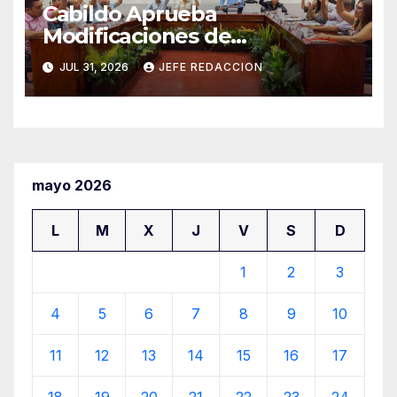
Cabildo Aprueba
Modificaciones de
Presupuesto en CAPALAC
JUL 31, 2026
JEFE REDACCION
mayo 2026
L
M
X
J
V
S
D
1
2
3
4
5
6
7
8
9
10
11
12
13
14
15
16
17
18
19
20
21
22
23
24