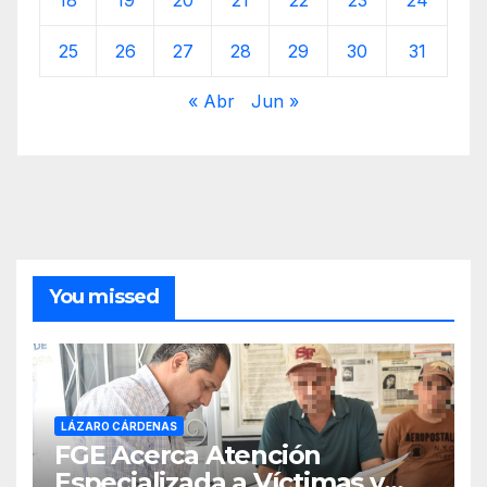
25
26
27
28
29
30
31
« Abr
Jun »
You missed
LÁZARO CÁRDENAS
FGE Acerca Atención
Especializada a Víctimas y