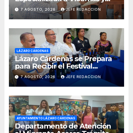
Ciudadanía de Coalcomán
7 AGOSTO, 2026
JEFE REDACCION
LÁZARO CÁRDENAS
Lázaro Cárdenas se Prepara
para Recibir el Festival
Internacional de la Cerveza
7 AGOSTO, 2026
JEFE REDACCION
Costa de Michoacán 2026
AYUNTAMIENTO LÁZARO CÁRDENAS
Departamento de Atención