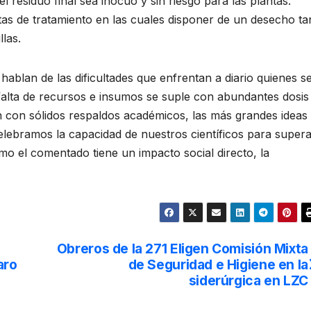
l residuo final sea inocuo y sin riesgo para las plantas.
antas de tratamiento en las cuales disponer de un desecho ta
las.
hablan de las dificultades que enfrentan a diario quienes s
 falta de recursos e insumos se suple con abundantes dosis
n con sólidos respaldos académicos, las más grandes ideas
Celebramos la capacidad de nuestros científicos para super
o el comentado tiene un impacto social directo, la
Obreros de la 271 Eligen Comisión Mixta
aro
de Seguridad e Higiene en la
siderúrgica en LZC