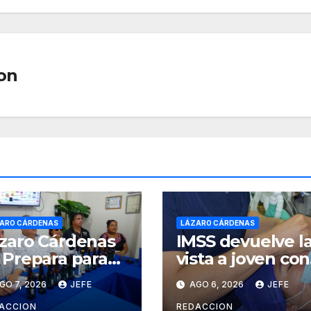
on
ARO CÁRDENAS
LÁZARO CÁRDENAS
zaro Cárdenas
IMSS devuelve l
 Prepara para
vista a joven con
cibir el Festival
catarata
GO 7, 2026
JEFE
AGO 6, 2026
JEFE
ternacional de
congénita tras 2
 Cerveza Costa
años de
ACCION
REDACCION