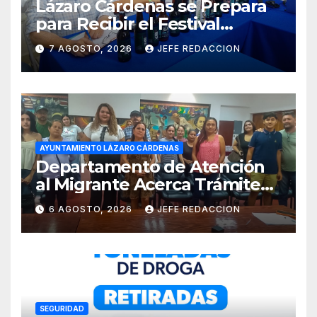
Lázaro Cárdenas se Prepara
para Recibir el Festival
Internacional de la Cerveza
7 AGOSTO, 2026
JEFE REDACCION
Costa de Michoacán 2026
AYUNTAMIENTO LÁZARO CÁRDENAS
Departamento de Atención
al Migrante Acerca Trámite
de Pasaportes
6 AGOSTO, 2026
JEFE REDACCION
Estadounidenses a
Residentes de Lázaro
Cárdenas
SEGURIDAD