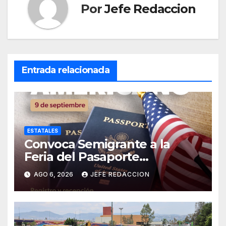
Por
Jefe Redaccion
Entrada relacionada
ESTATALES
Convoca Semigrante a la
Feria del Pasaporte
Estadounidense 2026
AGO 6, 2026
JEFE REDACCION