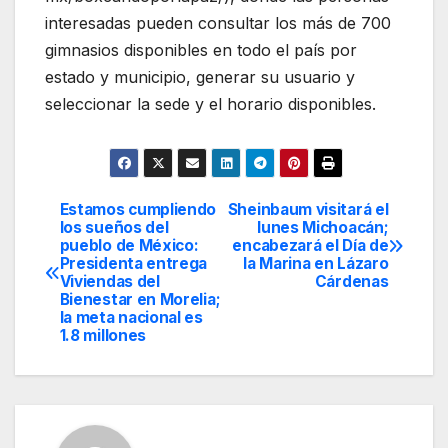
interesadas pueden consultar los más de 700
gimnasios disponibles en todo el país por
estado y municipio, generar su usuario y
seleccionar la sede y el horario disponibles.
Estamos cumpliendo
Sheinbaum visitará el
Navegación
los sueños del
lunes Michoacán;
pueblo de México:
encabezará el Día de
de
Presidenta entrega
la Marina en Lázaro
Viviendas del
Cárdenas
entradas
Bienestar en Morelia;
la meta nacional es
1.8 millones