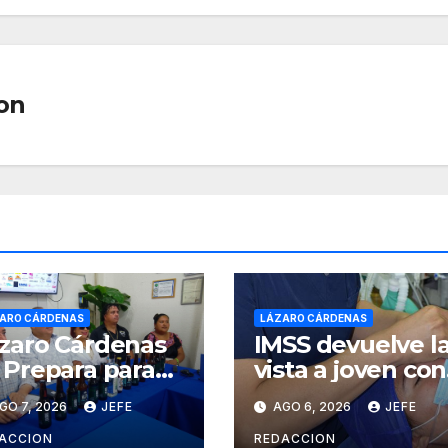
on
ARO CÁRDENAS
LÁZARO CÁRDENAS
zaro Cárdenas
IMSS devuelve l
 Prepara para
vista a joven con
cibir el Festival
catarata
GO 7, 2026
JEFE
AGO 6, 2026
JEFE
ternacional de
congénita tras 2
 Cerveza Costa
años de
ACCION
REDACCION