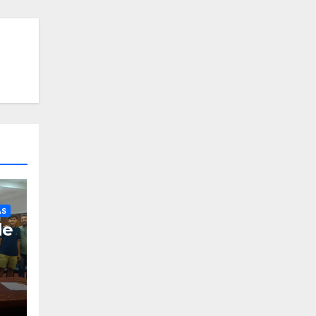
AS
de