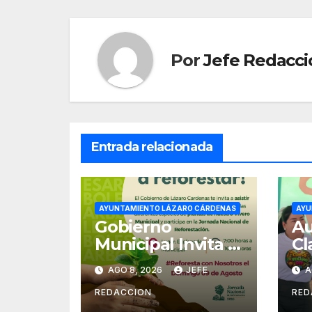
entradas
Por
Jefe Redacci
Entrada relacionada
AYUNTAMIENTO LÁZARO CÁRDENAS
AYU
Gobierno
Au
Municipal Invita a
Cl
Campaña
de
AGO 8, 2026
JEFE
A
Nacional de
Se
Reforestación
Pú
REDACCION
RED