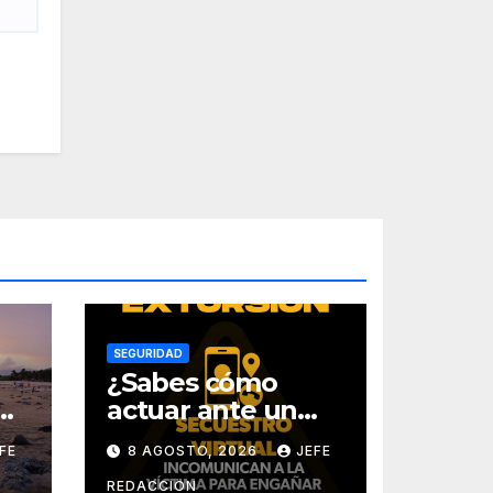
SEGURIDAD
¿Sabes cómo
ga
actuar ante un
s
intento de
FE
8 AGOSTO, 2026
JEFE
secuestro virtual?
La SSP te guía
REDACCION