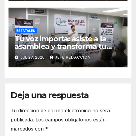
ESTATALES
Tu voz importa: asiste a la
asamblea y transforma tu
clínica del IMSS-Bienestar
JUL 27, 2026
JEFE REDACCION
Deja una respuesta
Tu dirección de correo electrónico no será
publicada.
Los campos obligatorios están
marcados con
*