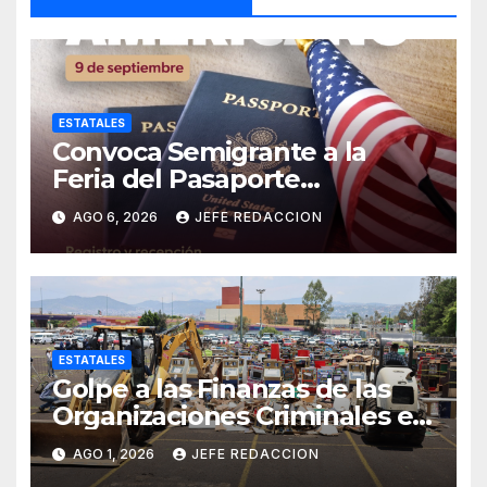
ESTATALES
Convoca Semigrante a la
Feria del Pasaporte
Estadounidense 2026
AGO 6, 2026
JEFE REDACCION
ESTATALES
Golpe a las Finanzas de las
Organizaciones Criminales en
Operativos
AGO 1, 2026
JEFE REDACCION
Interinstitucionales