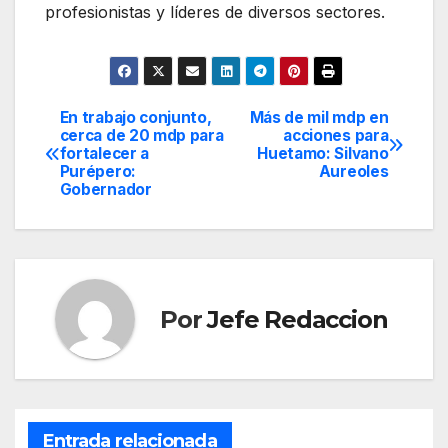
profesionistas y líderes de diversos sectores.
En trabajo conjunto,
Más de mil mdp en
Navegación
cerca de 20 mdp para
acciones para
fortalecer a
Huetamo: Silvano
de
Purépero:
Aureoles
Gobernador
entradas
Por
Jefe Redaccion
Entrada relacionada