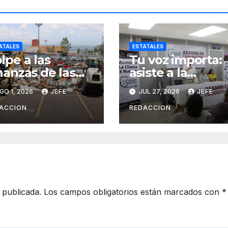
ATALES
ESTATALES
lpe a las
Tu voz importa:
nanzas de las
asiste a la
ganizaciones
asamblea y
GO 1, 2026
JEFE
JUL 27, 2026
JEFE
iminales en
transforma tu
erativos
clínica del IMSS-
ACCION
REDACCION
terinstitucional
Bienestar
 publicada.
Los campos obligatorios están marcados con
*