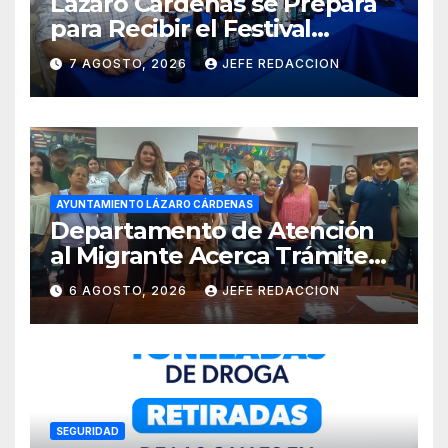
Lázaro Cárdenas se Prepara
para Recibir el Festival
Internacional de la Cerveza
7 AGOSTO, 2026
JEFE REDACCION
Costa de Michoacán 2026
AYUNTAMIENTO LÁZARO CÁRDENAS
Departamento de Atención
al Migrante Acerca Trámite
de Pasaportes
6 AGOSTO, 2026
JEFE REDACCION
Estadounidenses a
Residentes de Lázaro
Cárdenas
SEGURIDAD