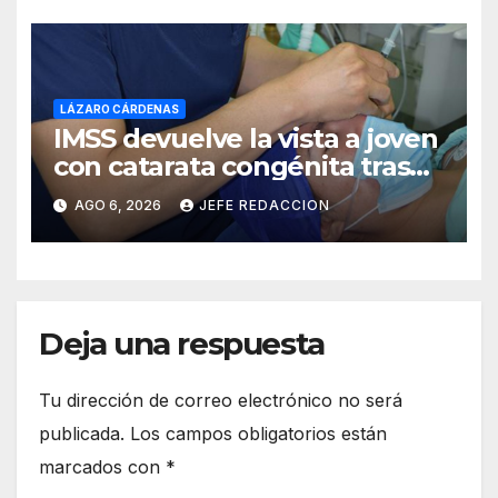
LÁZARO CÁRDENAS
IMSS devuelve la vista a joven
con catarata congénita tras
23 años de limitación visual
AGO 6, 2026
JEFE REDACCION
Deja una respuesta
Tu dirección de correo electrónico no será
publicada.
Los campos obligatorios están
marcados con
*