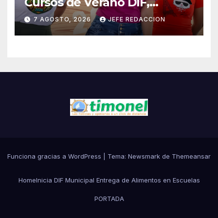
Cursos de Verano DIF,
Seguridad Pública y Casa de
7 AGOSTO, 2026
JEFE REDACCION
Cultura 2026
Funciona gracias a WordPress
|
Tema:
Newsmark
de
Themeansar
Home
Inicia DIF Municipal Entrega de Alimentos en Escuelas
PORTADA