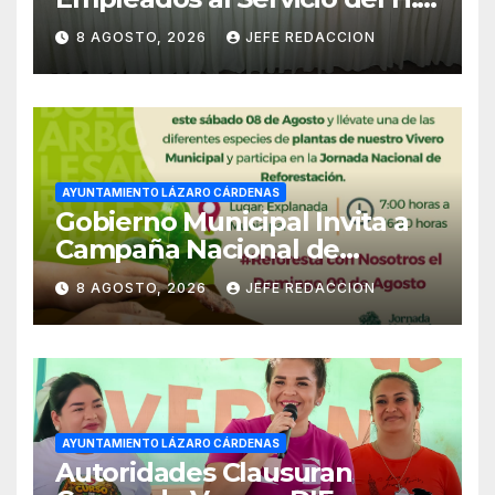
Ayuntamiento de LZC Día del
8 AGOSTO, 2026
JEFE REDACCION
Empleado Municipal
AYUNTAMIENTO LÁZARO CÁRDENAS
Gobierno Municipal Invita a
Campaña Nacional de
Reforestación
8 AGOSTO, 2026
JEFE REDACCION
AYUNTAMIENTO LÁZARO CÁRDENAS
Autoridades Clausuran