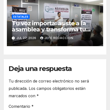
ESTATALES
Tu voz importa: asiste a la
asamblea y transforma tu
clínica del IMSS-Bienestar
JUL 27, 2026
JEFE REDACCION
Deja una respuesta
Tu dirección de correo electrónico no será
publicada.
Los campos obligatorios están
marcados con
*
Comentario
*