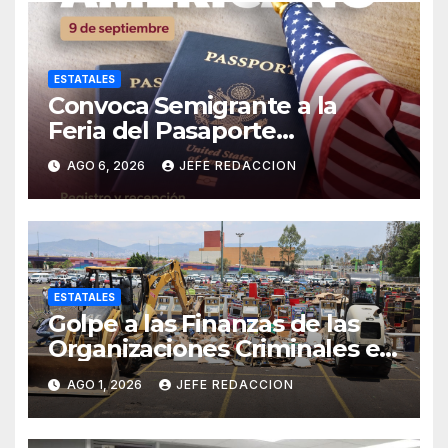
ESTATALES
Convoca Semigrante a la
Feria del Pasaporte
Estadounidense 2026
AGO 6, 2026
JEFE REDACCION
ESTATALES
Golpe a las Finanzas de las
Organizaciones Criminales en
Operativos
AGO 1, 2026
JEFE REDACCION
Interinstitucionales