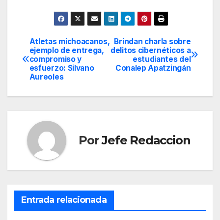
Atletas michoacanos,
Brindan charla sobre
Navegación
ejemplo de entrega,
delitos cibernéticos a
compromiso y
estudiantes del
de
esfuerzo: Silvano
Conalep Apatzingán
Aureoles
entradas
Por
Jefe Redaccion
Entrada relacionada