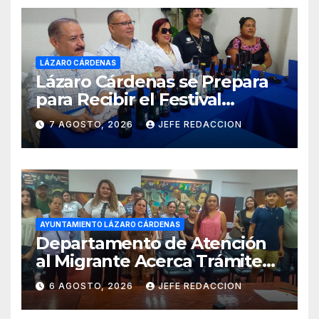
LÁZARO CÁRDENAS
Lázaro Cárdenas se Prepara
para Recibir el Festival
Internacional de la Cerveza
7 AGOSTO, 2026
JEFE REDACCION
Costa de Michoacán 2026
AYUNTAMIENTO LÁZARO CÁRDENAS
Departamento de Atención
al Migrante Acerca Trámite
de Pasaportes
6 AGOSTO, 2026
JEFE REDACCION
Estadounidenses a
Residentes de Lázaro