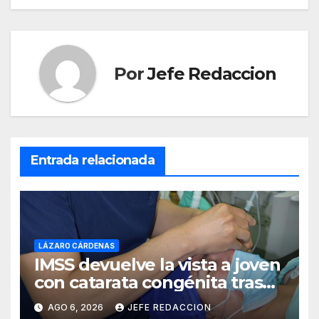
entradas
Por
Jefe Redaccion
Entrada relacionada
LÁZARO CÁRDENAS
IMSS devuelve la vista a joven
con catarata congénita tras
23 años de limitación visual
AGO 6, 2026
JEFE REDACCION