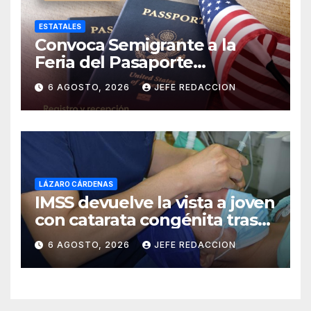
ESTATALES
Convoca Semigrante a la
Feria del Pasaporte
Estadounidense 2026
6 AGOSTO, 2026
JEFE REDACCION
LÁZARO CÁRDENAS
IMSS devuelve la vista a joven
con catarata congénita tras
23 años de limitación visual
6 AGOSTO, 2026
JEFE REDACCION