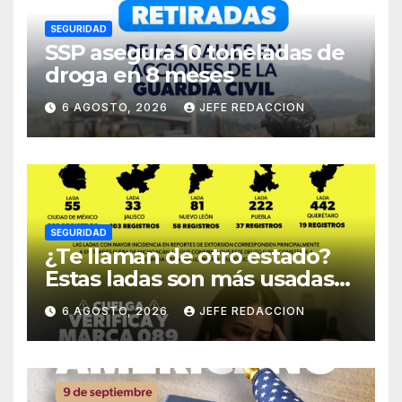
SEGURIDAD
SSP asegura 10 toneladas de
droga en 8 meses
6 AGOSTO, 2026
JEFE REDACCION
SEGURIDAD
¿Te llaman de otro estado?
Estas ladas son más usadas
para extorsionar en
6 AGOSTO, 2026
JEFE REDACCION
Michoacán