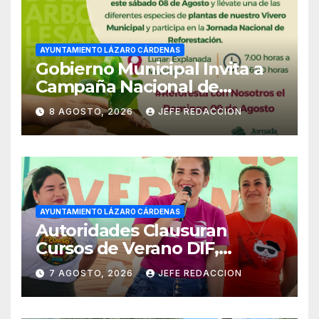
AYUNTAMIENTO LÁZARO CÁRDENAS
Gobierno Municipal Invita a
Campaña Nacional de
Reforestación
8 AGOSTO, 2026
JEFE REDACCION
AYUNTAMIENTO LÁZARO CÁRDENAS
Autoridades Clausuran
Cursos de Verano DIF,
Seguridad Pública y Casa de
7 AGOSTO, 2026
JEFE REDACCION
Cultura 2026