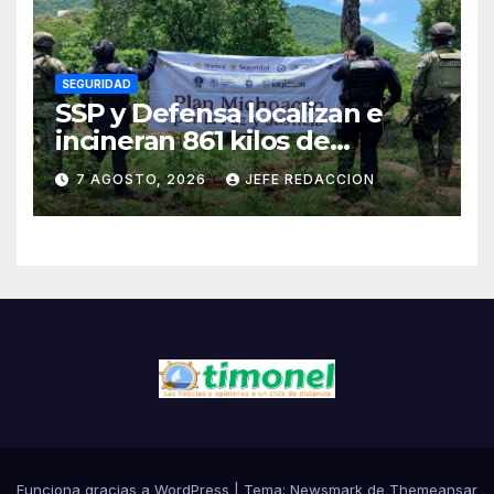
SEGURIDAD
SSP y Defensa localizan e
incineran 861 kilos de
marihuana en Huetamo
7 AGOSTO, 2026
JEFE REDACCION
Funciona gracias a WordPress
|
Tema:
Newsmark
de
Themeansar