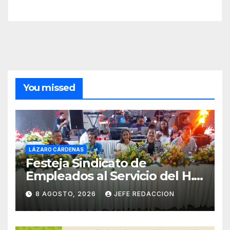
You missed
LÁZARO CÁRDENAS
Festeja Sindicato de
Empleados al Servicio del H.
Ayuntamiento de LZC Día del
8 AGOSTO, 2026
JEFE REDACCION
Empleado Municipal