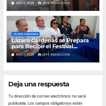
Ciudadanía de Coalcomán
AGO 7, 2026
JEFE REDACCION
LÁZARO CÁRDENAS
Lázaro Cárdenas se Prepara
para Recibir el Festival
Internacional de la Cerveza
AGO 7, 2026
JEFE REDACCION
Costa de Michoacán 2026
Deja una respuesta
Tu dirección de correo electrónico no será
publicada.
Los campos obligatorios están