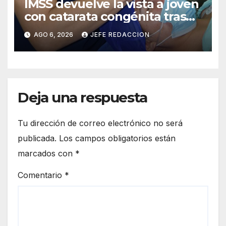
IMSS devuelve la vista a joven
con catarata congénita tras
23 años de limitación visual
AGO 6, 2026
JEFE REDACCION
Deja una respuesta
Tu dirección de correo electrónico no será
publicada.
Los campos obligatorios están
marcados con
*
Comentario
*