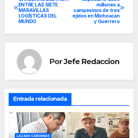
ENTRE LAS SIETE
millones a
de
MARAVILLAS
campesinos de tres
LOGÍSTICAS DEL
ejidos en Michoacán
entradas
MUNDO
y Guerrero
Por
Jefe Redaccion
Entrada relacionada
LÁZARO CÁRDENAS