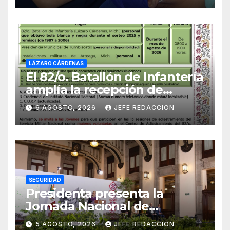
LÁZARO CÁRDENAS
El 82/o. Batallón de Infantería
amplía la recepción de
documentos para obtener La
6 AGOSTO, 2026
JEFE REDACCION
Catilla del Servicio Militar
Nacional
SEGURIDAD
Presidenta presenta la
Jornada Nacional de
Reforestación 2026; se
5 AGOSTO, 2026
JEFE REDACCION