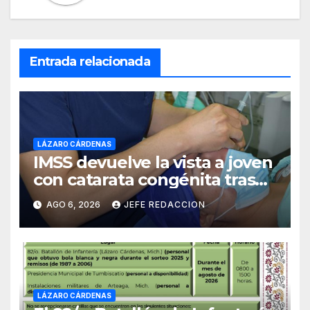
Entrada relacionada
LÁZARO CÁRDENAS
IMSS devuelve la vista a joven
con catarata congénita tras
23 años de limitación visual
AGO 6, 2026
JEFE REDACCION
LÁZARO CÁRDENAS