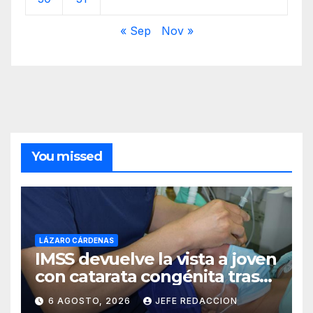
« Sep
Nov »
You missed
LÁZARO CÁRDENAS
IMSS devuelve la vista a joven
con catarata congénita tras
23 años de limitación visual
6 AGOSTO, 2026
JEFE REDACCION