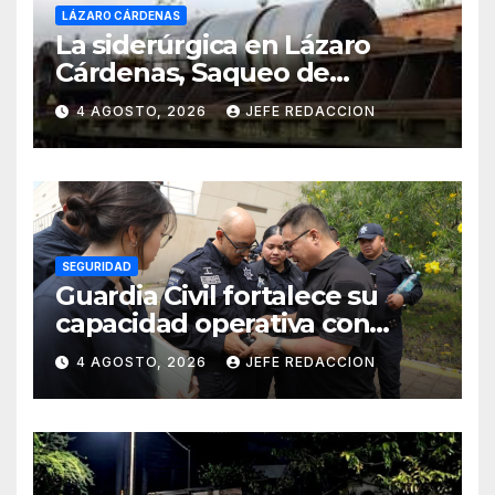
LÁZARO CÁRDENAS
La siderúrgica en Lázaro
Cárdenas, Saqueo de
Recursos Naturales a Cambio
4 AGOSTO, 2026
JEFE REDACCION
de Miseria
SEGURIDAD
Guardia Civil fortalece su
capacidad operativa con
formación táctica en drones
4 AGOSTO, 2026
JEFE REDACCION