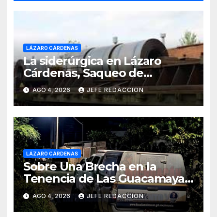
LÁZARO CÁRDENAS
La siderúrgica en Lázaro
Cárdenas, Saqueo de
Recursos Naturales a Cambio
AGO 4, 2026
JEFE REDACCION
de Miseria
LÁZARO CÁRDENAS
Sobre Una Brecha en la
Tenencia de Las Guacamayas
de LZC. Asesinan a balazos a
AGO 4, 2026
JEFE REDACCION
un Hombre