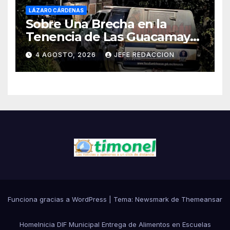
LÁZARO CÁRDENAS
Sobre Una Brecha en la
Tenencia de Las Guacamayas
de LZC. Asesinan a balazos a
4 AGOSTO, 2026
JEFE REDACCION
un Hombre
Funciona gracias a WordPress
|
Tema:
Newsmark
de
Themeansar
Home
Inicia DIF Municipal Entrega de Alimentos en Escuelas