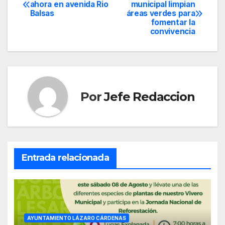
Navegación
ahora en avenida Rio
municipal limpian
Balsas
áreas verdes para
de
fomentar la
convivencia
entradas
Por
Jefe Redaccion
Entrada relacionada
AYUNTAMIENTO LÁZARO CÁRDENAS