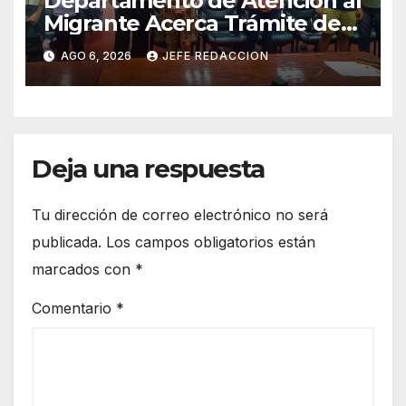
Departamento de Atención al
Migrante Acerca Trámite de
Pasaportes Estadounidenses
AGO 6, 2026
JEFE REDACCION
a Residentes de Lázaro
Cárdenas
Deja una respuesta
Tu dirección de correo electrónico no será
publicada.
Los campos obligatorios están
marcados con
*
Comentario
*