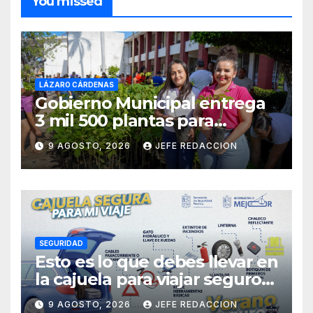
You missed
LÁZARO CÁRDENAS
Gobierno Municipal entrega
3 mil 500 plantas para
sumarse a la Jornada
9 AGOSTO, 2026
JEFE REDACCION
Nacional de Reforestación
SEGURIDAD
Esto es lo que debes llevar en
la cajuela para viajar seguro
por carretera
9 AGOSTO, 2026
JEFE REDACCION