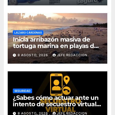
LÁZARO CÁRDENAS
Inicia arribazón masiva de
tortuga marina en playas de
Michoacán
8 AGOSTO, 2026
JEFE REDACCION
SEGURIDAD
¿Sabes cómo actuar ante un
intento de secuestro virtual?
La SSP te guía para evitarlo
8 AGOSTO, 2026
JEFE REDACCION