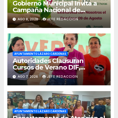
Gobierno Municipal Invita a
Campaña Nacional de
Reforestación
AGO 8, 2026
JEFE REDACCION
AYUNTAMIENTO LÁZARO CÁRDENAS
Autoridades Clausuran
Cursos de Verano DIF,
Seguridad Pública y Casa de
AGO 7, 2026
JEFE REDACCION
Cultura 2026
AYUNTAMIENTO LÁZARO CÁRDENAS