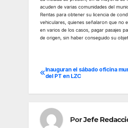
acuden de varias comunidades del municip
Rentas para obtener su licencia de cond
vehiculares, quienes señalaron que no er
en varios de los casos, pagar pasajes p
de origen, sin haber conseguido su objet
Inauguran el sábado oficina mun
Navegación
del PT en LZC
de
entradas
Por
Jefe Redacci