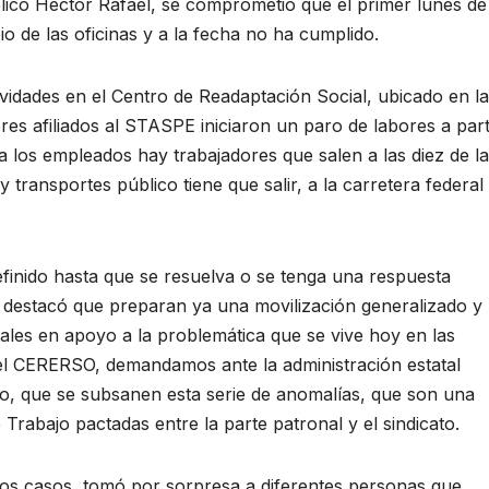
lico Héctor Rafael, se comprometió que el primer lunes de
io de las oficinas y a la fecha no ha cumplido.
ividades en el Centro de Readaptación Social, ubicado en la
res afiliados al STASPE iniciaron un paro de labores a part
a los empleados hay trabajadores que salen a las diez de la
ransportes público tiene que salir, a la carretera federal
finido hasta que se resuelva o se tenga una respuesta
 destacó que preparan ya una movilización generalizado y
les en apoyo a la problemática que se vive hoy en las
 el CERERSO, demandamos ante la administración estatal
, que se subsanen esta serie de anomalías, que son una
 Trabajo pactadas entre la parte patronal y el sindicato.
los casos, tomó por sorpresa a diferentes personas que