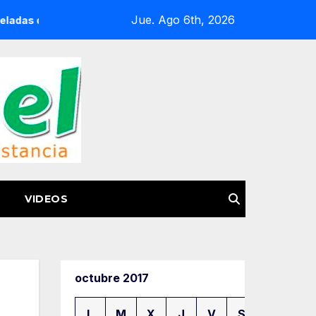
Jue. Ago 6th, 2026
ga en 8 meses
¿Te llaman de otro estado? Estas ladas s
VIDEOS
octubre 2017
L
M
X
J
V
S
D