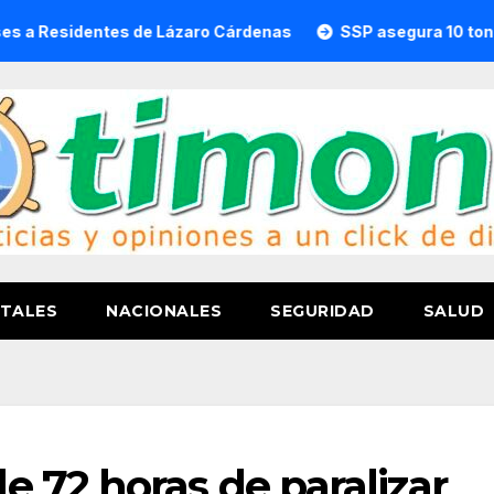
es de Lázaro Cárdenas
SSP asegura 10 toneladas de dro
TALES
NACIONALES
SEGURIDAD
SALUD
 72 horas de paralizar