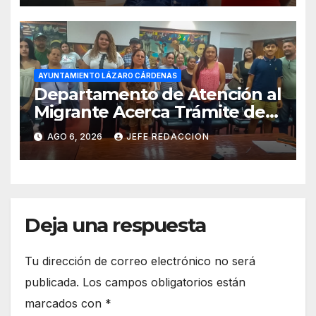
AYUNTAMIENTO LÁZARO CÁRDENAS
Departamento de Atención al
Migrante Acerca Trámite de
Pasaportes Estadounidenses
AGO 6, 2026
JEFE REDACCION
a Residentes de Lázaro
Cárdenas
Deja una respuesta
Tu dirección de correo electrónico no será
publicada.
Los campos obligatorios están
marcados con
*