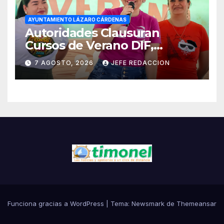
AYUNTAMIENTO LÁZARO CÁRDENAS
Autoridades Clausuran
Cursos de Verano DIF,
Seguridad Pública y Casa de
7 AGOSTO, 2026
JEFE REDACCION
Cultura 2026
Funciona gracias a WordPress
|
Tema:
Newsmark
de
Themeansar