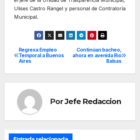
Ulises Castro Rangel y personal de Contraloría
Municipal.
Regresa Empleo
Continúan bacheo,
Navegación
Temporal a Buenos
ahora en avenida Rio
Aires
Balsas
de
entradas
Por
Jefe Redaccion
Entrada relacionada