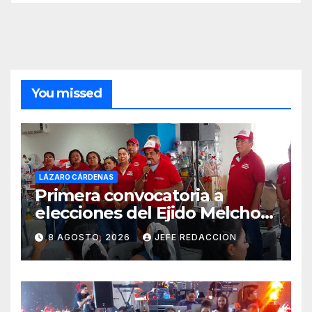
You missed
LÁZARO CÁRDENAS
Primera convocatoria a
elecciones del Ejido Melchor
Ocampo en Lázaro Cárdenas
8 AGOSTO, 2026
JEFE REDACCION
el domingo