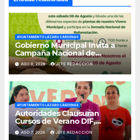
AYUNTAMIENTO LÁZARO CÁRDENAS
Gobierno Municipal Invita a
Campaña Nacional de
Reforestación
AGO 8, 2026
JEFE REDACCION
AYUNTAMIENTO LÁZARO CÁRDENAS
Autoridades Clausuran
Cursos de Verano DIF,
Seguridad Pública y Casa de
AGO 7, 2026
JEFE REDACCION
Cultura 2026