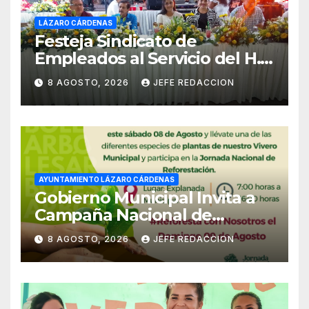
LÁZARO CÁRDENAS
Festeja Sindicato de
Empleados al Servicio del H.
Ayuntamiento de LZC Día del
8 AGOSTO, 2026
JEFE REDACCION
Empleado Municipal
AYUNTAMIENTO LÁZARO CÁRDENAS
Gobierno Municipal Invita a
Campaña Nacional de
Reforestación
8 AGOSTO, 2026
JEFE REDACCION