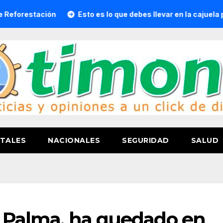
n
Esto es lo que debes llevar en la cajuela para viajar seg
TALES
NACIONALES
SEGURIDAD
SALUD
La Palma, ha quedado en