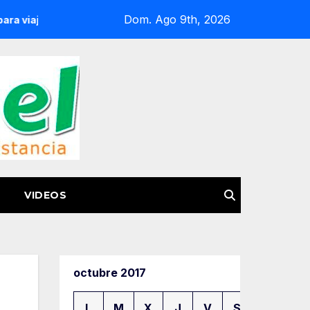
Dom. Ago 9th, 2026
uro por carretera
Inicia arribazón masiva de tortuga mar
VIDEOS
octubre 2017
L
M
X
J
V
S
D