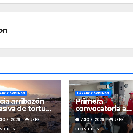
on
ARO CÁRDENAS
LÁZARO CÁRDENAS
icia arribazón
Primera
siva de tortuga
convocatoria a
rina en playas
elecciones del
GO 8, 2026
JEFE
AGO 8, 2026
JEFE
 Michoacán
Ejido Melchor
Ocampo en
ACCION
REDACCION