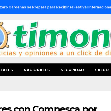
 se Prepara para Recibir el Festival Internacional de la Cerv
TALES
NACIONALES
SEGURIDAD
SALUD
res con Compesca por