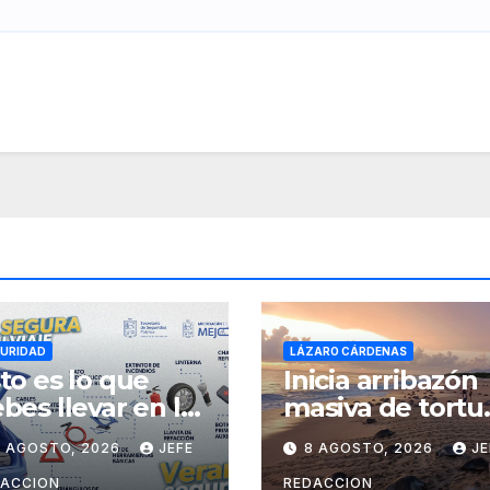
URIDAD
LÁZARO CÁRDENAS
to es lo que
Inicia arribazón
bes llevar en la
masiva de tortu
juela para viajar
marina en playa
9 AGOSTO, 2026
JEFE
8 AGOSTO, 2026
JE
guro por
de Michoacán
rretera
DACCION
REDACCION