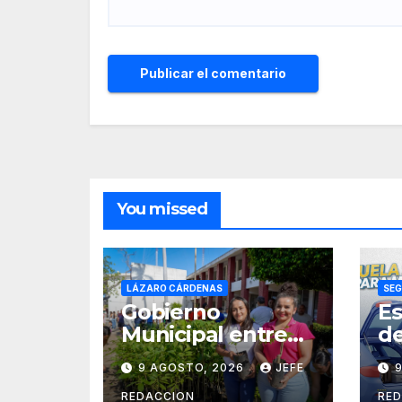
You missed
LÁZARO CÁRDENAS
SEG
Gobierno
Es
Municipal entrega
de
3 mil 500 plantas
ca
9 AGOSTO, 2026
JEFE
para sumarse a la
se
Jornada Nacional
ca
REDACCION
RE