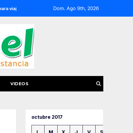
Dom. Ago 9th, 2026
seguro por carretera
Inicia arribazón masiva de tortuga 
VIDEOS
octubre 2017
L
M
X
J
V
S
D