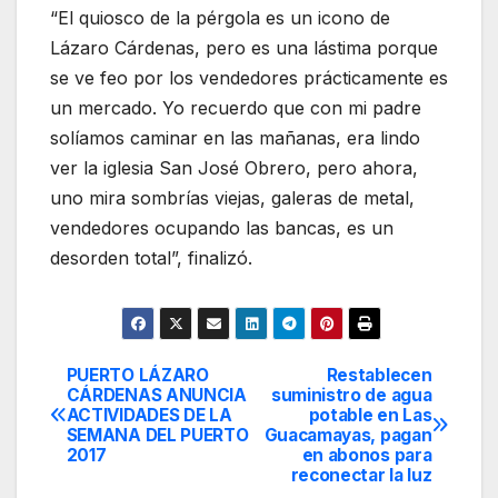
“El quiosco de la pérgola es un icono de
Lázaro Cárdenas, pero es una lástima porque
se ve feo por los vendedores prácticamente es
un mercado. Yo recuerdo que con mi padre
solíamos caminar en las mañanas, era lindo
ver la iglesia San José Obrero, pero ahora,
uno mira sombrías viejas, galeras de metal,
vendedores ocupando las bancas, es un
desorden total”, finalizó.
PUERTO LÁZARO
Restablecen
Navegación
CÁRDENAS ANUNCIA
suministro de agua
ACTIVIDADES DE LA
potable en Las
de
SEMANA DEL PUERTO
Guacamayas, pagan
2017
en abonos para
entradas
reconectar la luz