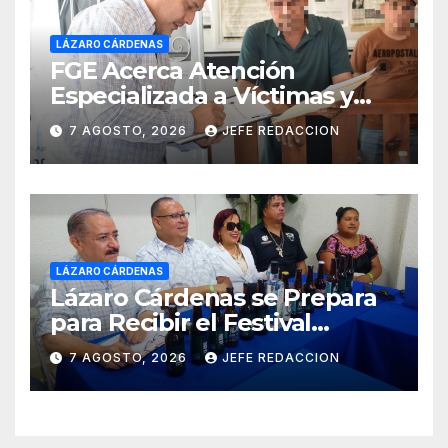
LÁZARO CÁRDENAS
FGE Acerca Atención
Especializada a Víctimas y
Ciudadanía de Coalcomán
7 AGOSTO, 2026
JEFE REDACCION
LÁZARO CÁRDENAS
Lázaro Cárdenas se Prepara
para Recibir el Festival
Internacional de la Cerveza
7 AGOSTO, 2026
JEFE REDACCION
Costa de Michoacán 2026