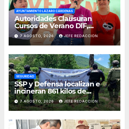
AYUNTAMIENTO LÁZARO CÁRDENAS
Autoridades Clausuran
Cursos de Verano DIF,
Seguridad Pública y Casa de
7 AGOSTO, 2026
JEFE REDACCION
Cultura 2026
SEGURIDAD
SSP y Defensa localizan e
incineran 861 kilos de
marihuana en Huetamo
7 AGOSTO, 2026
JEFE REDACCION