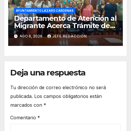
AYUNTAMIENTO LÁZARO CÁRDENAS
Departamento de Atención al
Migrante Acerca Trámite de
Pasaportes Estadounidenses
AGO 6, 2026
JEFE REDACCION
a Residentes de Lázaro
Cárdenas
Deja una respuesta
Tu dirección de correo electrónico no será
publicada.
Los campos obligatorios están
marcados con
*
Comentario
*