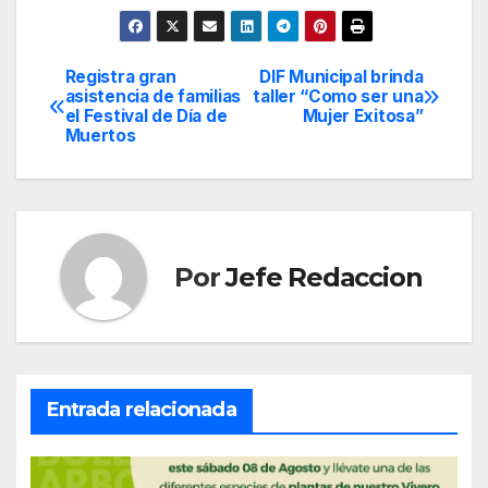
Registra gran
DIF Municipal brinda
Navegación
asistencia de familias
taller “Como ser una
el Festival de Día de
Mujer Exitosa”
de
Muertos
entradas
Por
Jefe Redaccion
Entrada relacionada