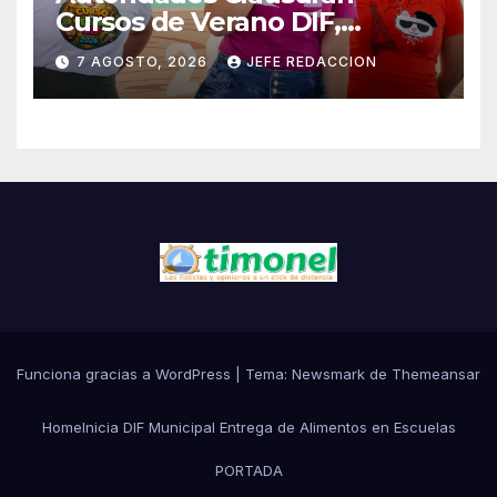
Cursos de Verano DIF,
Seguridad Pública y Casa de
7 AGOSTO, 2026
JEFE REDACCION
Cultura 2026
Funciona gracias a WordPress
|
Tema:
Newsmark
de
Themeansar
Home
Inicia DIF Municipal Entrega de Alimentos en Escuelas
PORTADA