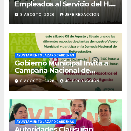
Empleados al Servicio del H.
Ayuntamiento de LZC Día del
8 AGOSTO, 2026
JEFE REDACCION
Empleado Municipal
AYUNTAMIENTO LÁZARO CÁRDENAS
Gobierno Municipal Invita a
Campaña Nacional de
Reforestación
8 AGOSTO, 2026
JEFE REDACCION
AYUNTAMIENTO LÁZARO CÁRDENAS
Autoridades Clausuran