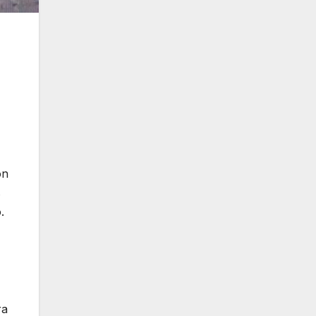
on
s
.
ra