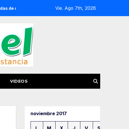
Vie. Ago 7th, 2026
n 8 meses
¿Te llaman de otro estado? Estas ladas son m
VIDEOS
noviembre 2017
L
M
X
J
V
S
D