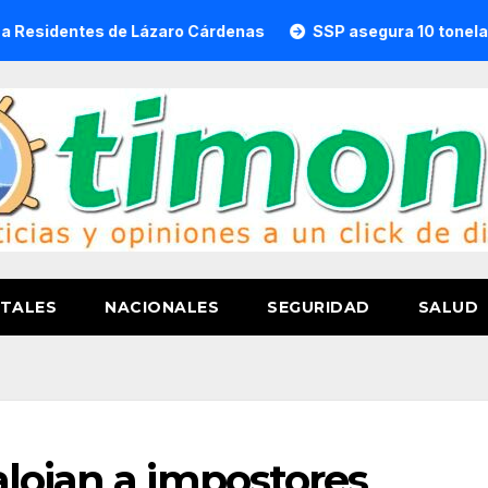
e Lázaro Cárdenas
SSP asegura 10 toneladas de droga e
TALES
NACIONALES
SEGURIDAD
SALUD
lojan a impostores