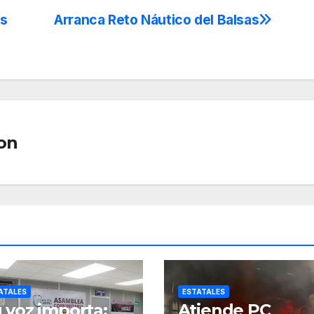
us
Arranca Reto Náutico del Balsas
on
ATALES
ESTATALES
 voz importa:
Atiende PC