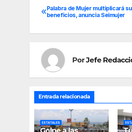
Palabra de Mujer multiplicará s
Navegación
beneficios, anuncia Seimujer
de
entradas
Por
Jefe Redacci
Entrada relacionada
ESTATALES
EST
Golpe a las
Tu