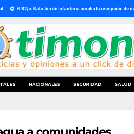
o. Batallón de Infantería amplía la recepción de documentos par
TALES
NACIONALES
SEGURIDAD
SALUD
el agua a comunidades