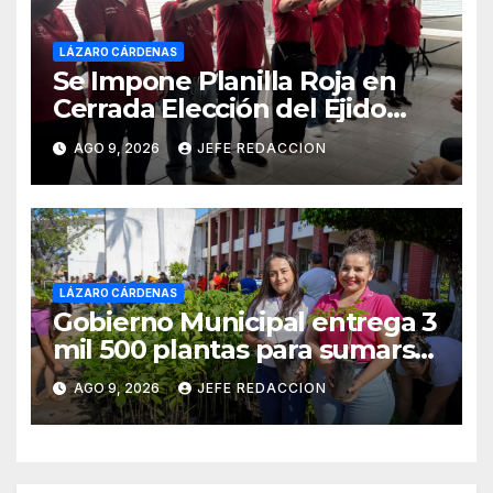
LÁZARO CÁRDENAS
Se Impone Planilla Roja en
Cerrada Elección del Ejido
Melchor Ocampo en Lázaro
AGO 9, 2026
JEFE REDACCION
Cárdenas
LÁZARO CÁRDENAS
Gobierno Municipal entrega 3
mil 500 plantas para sumarse
a la Jornada Nacional de
AGO 9, 2026
JEFE REDACCION
Reforestación