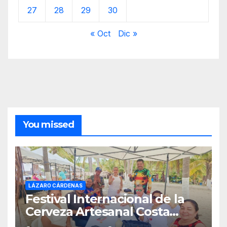
27
28
29
30
« Oct
Dic »
You missed
LÁZARO CÁRDENAS
Festival Internacional de la
Cerveza Artesanal Costa
Michoacán 2026 Cerro su 19ª