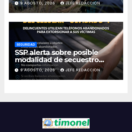
de la Jornada Nacional de
9 AGOSTO, 2026
JEFE REDACCION
Reforestación 2026
SEGURIDAD
SSP alerta sobre posible
modalidad de secuestro
virtual
9 AGOSTO, 2026
JEFE REDACCION