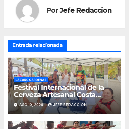
Por
Jefe Redaccion
Entrada relacionada
LÁZARO CÁRDENAS
Festival Internacional de la
Cerveza Artesanal Costa
Michoacán 2026 Cerro su 19ª
AGO 10, 2026
JEFE REDACCION
Edición