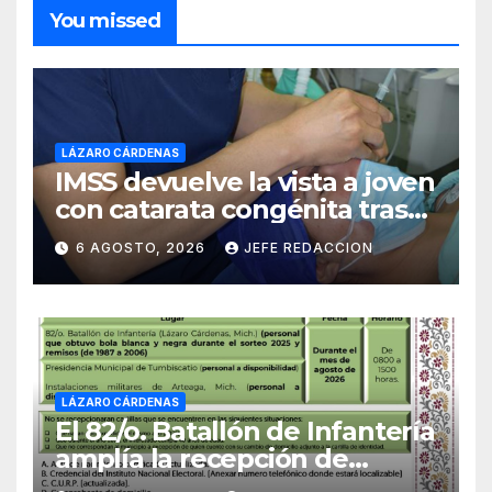
You missed
LÁZARO CÁRDENAS
IMSS devuelve la vista a joven
con catarata congénita tras
23 años de limitación visual
6 AGOSTO, 2026
JEFE REDACCION
LÁZARO CÁRDENAS
El 82/o. Batallón de Infantería
amplía la recepción de
documentos para obtener La