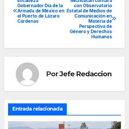
Encabeza
Michoacán contará
Navegación
Gobernador Día de la
con Observatorio
Armada de México en
Estatal de Medios de
de
el Puerto de Lázaro
Comunicación en
Cárdenas
Materia de
entradas
Perspectiva de
Género y Derechos
Humanos
Por
Jefe Redaccion
Entrada relacionada