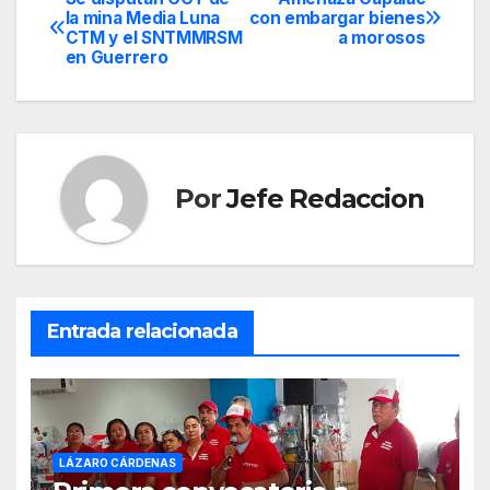
Navegación
la mina Media Luna
con embargar bienes
CTM y el SNTMMRSM
a morosos
de
en Guerrero
entradas
Por
Jefe Redaccion
Entrada relacionada
LÁZARO CÁRDENAS