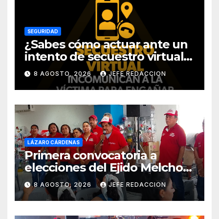
SEGURIDAD
¿Sabes cómo actuar ante un
intento de secuestro virtual?
La SSP te guía para evitarlo
8 AGOSTO, 2026
JEFE REDACCION
LÁZARO CÁRDENAS
Primera convocatoria a
elecciones del Ejido Melchor
Ocampo en Lázaro Cárdenas
8 AGOSTO, 2026
JEFE REDACCION
el domingo