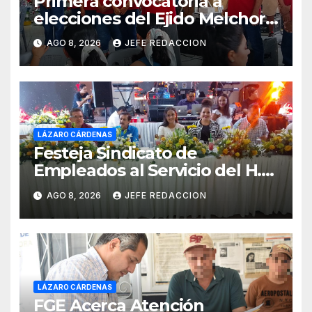
Primera convocatoria a
elecciones del Ejido Melchor
Ocampo en Lázaro Cárdenas
AGO 8, 2026
JEFE REDACCION
el domingo
LÁZARO CÁRDENAS
Festeja Sindicato de
Empleados al Servicio del H.
Ayuntamiento de LZC Día del
AGO 8, 2026
JEFE REDACCION
Empleado Municipal
LÁZARO CÁRDENAS
FGE Acerca Atención