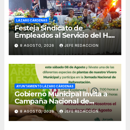
LÁZARO CÁRDENAS
Festeja Sindicato de
Empleados al Servicio del H.
Ayuntamiento de LZC Día del
8 AGOSTO, 2026
JEFE REDACCION
Empleado Municipal
AYUNTAMIENTO LÁZARO CÁRDENAS
Gobierno Municipal Invita a
Campaña Nacional de
Reforestación
8 AGOSTO, 2026
JEFE REDACCION