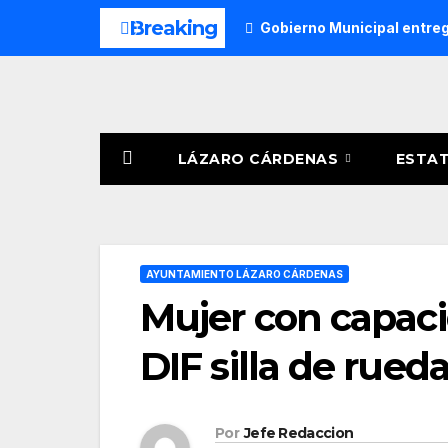
Saltar
Breaking
Gobierno Municipal entreg
al
contenido
LÁZARO CÁRDENAS
ESTA
AYUNTAMIENTO LÁZARO CÁRDENAS
Mujer con capaci
DIF silla de rued
Por
Jefe Redaccion