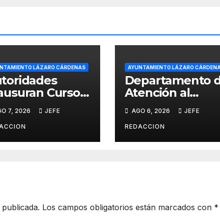
NTAMIENTO LÁZARO CÁRDENAS
AYUNTAMIENTO LÁZARO CÁRDEN
toridades
Departamento 
ausuran Cursos
Atención al
 Verano DIF,
Migrante Acerca
O 7, 2026
JEFE
AGO 6, 2026
JEFE
guridad
Trámite de
blica y Casa de
Pasaportes
ACCION
REDACCION
ltura 2026
Estadounidense
a Residentes de
Lázaro Cárdena
 publicada.
Los campos obligatorios están marcados con
*