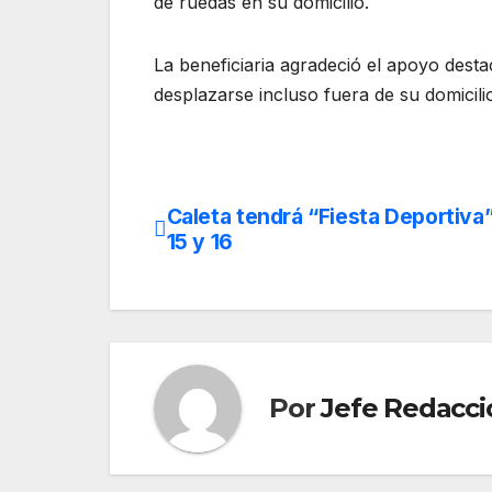
de ruedas en su domicilio.
La beneficiaria agradeció el apoyo dest
desplazarse incluso fuera de su domicili
Caleta tendrá “Fiesta Deportiva”
Navegación
15 y 16
de
entradas
Por
Jefe Redacci