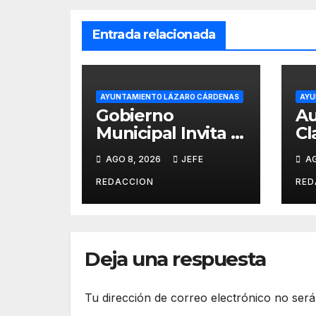
Entrada relacionada
AYUNTAMIENTO LÁZARO CÁRDENAS
AYU
Gobierno
Au
Municipal Invita a
Cl
Campaña
de
AGO 8, 2026
JEFE
AG
Nacional de
Se
Reforestación
Pú
REDACCION
RED
Cu
Deja una respuesta
Tu dirección de correo electrónico no será