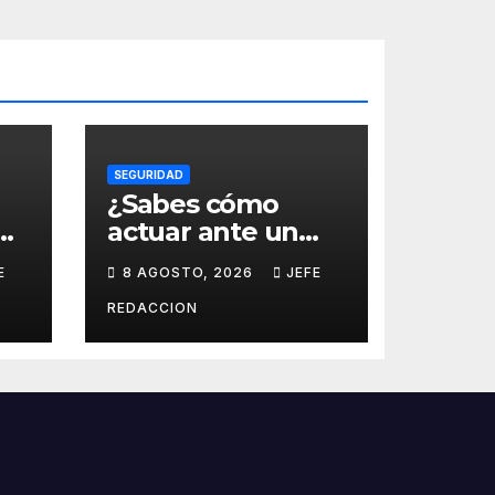
SEGURIDAD
¿Sabes cómo
ga
actuar ante un
s
intento de
E
8 AGOSTO, 2026
JEFE
secuestro virtual?
La SSP te guía
REDACCION
para evitarlo