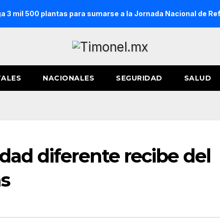
a 3 mil 500 plantas para sumarse a la Jornada Nacional de Re
TALES
NACIONALES
SEGURIDAD
SALUD
dad diferente recibe del
as