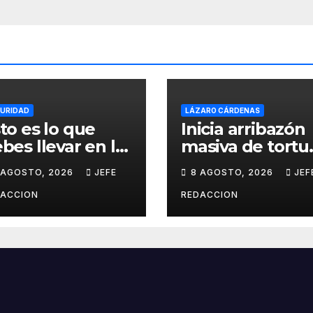
URIDAD
LÁZARO CÁRDENAS
to es lo que
Inicia arribazón
bes llevar en la
masiva de tortu
juela para viajar
marina en playa
 AGOSTO, 2026
JEFE
8 AGOSTO, 2026
JEF
guro por
de Michoacán
rretera
DACCION
REDACCION