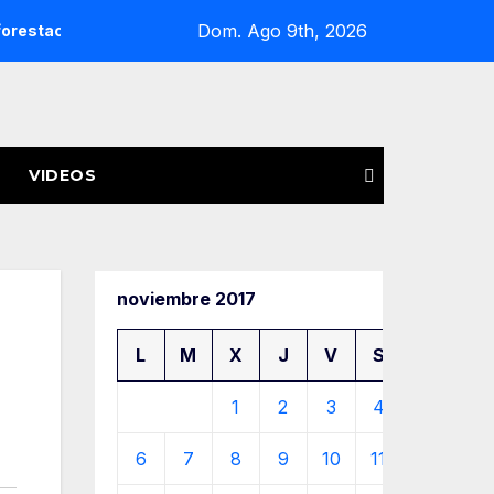
Dom. Ago 9th, 2026
forestación
Esto es lo que debes llevar en la cajuela para 
VIDEOS
noviembre 2017
L
M
X
J
V
S
D
1
2
3
4
5
6
7
8
9
10
11
12