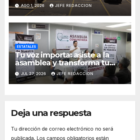
Operativos
AGO 1, 2026
JEFE REDACCION
Interinstitucionales
ESTATALES
Tu voz importa: asiste a la
asamblea y transforma tu
clínica del IMSS-Bienestar
JUL 27, 2026
JEFE REDACCION
Deja una respuesta
Tu dirección de correo electrónico no será
publicada.
Los campos obligatorios están