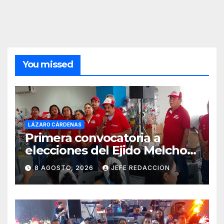
You missed
LÁZARO CÁRDENAS
Primera convocatoria a
elecciones del Ejido Melchor
Ocampo en Lázaro Cárdenas
8 AGOSTO, 2026
JEFE REDACCION
el domingo