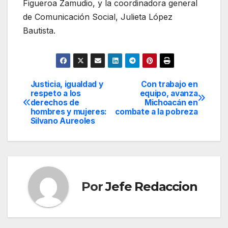
Figueroa Zamudio, y la coordinadora general
de Comunicación Social, Julieta López
Bautista.
Justicia, igualdad y
Con trabajo en
Navegación
respeto a los
equipo, avanza
derechos de
Michoacán en
de
hombres y mujeres:
combate a la pobreza
Silvano Aureoles
entradas
Por
Jefe Redaccion