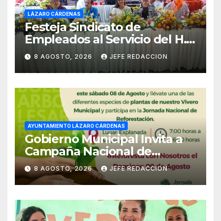
LÁZARO CÁRDENAS
Festeja Sindicato de
Empleados al Servicio del H.
Ayuntamiento de LZC Día del
8 AGOSTO, 2026
JEFE REDACCION
Empleado Municipal
AYUNTAMIENTO LÁZARO CÁRDENAS
Gobierno Municipal Invita a
Campaña Nacional de
Reforestación
8 AGOSTO, 2026
JEFE REDACCION