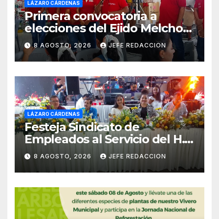
LÁZARO CÁRDENAS
Primera convocatoria a
elecciones del Ejido Melchor
Ocampo en Lázaro Cárdenas
8 AGOSTO, 2026
JEFE REDACCION
el domingo
LÁZARO CÁRDENAS
Festeja Sindicato de
Empleados al Servicio del H.
Ayuntamiento de LZC Día del
8 AGOSTO, 2026
JEFE REDACCION
Empleado Municipal