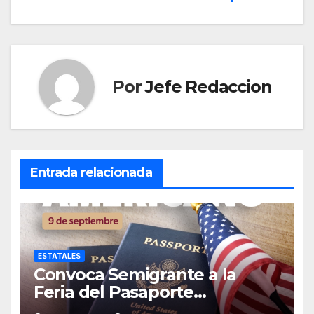
entradas
Por
Jefe Redaccion
Entrada relacionada
ESTATALES
Convoca Semigrante a la
Feria del Pasaporte
Estadounidense 2026