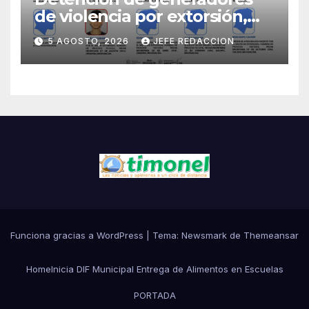
de violencia por extorsión,
pilar de la estrategia estatal:
5 AGOSTO, 2026
JEFE REDACCION
SSP
Funciona gracias a WordPress
|
Tema:
Newsmark
de
Themeansar
Home
Inicia DIF Municipal Entrega de Alimentos en Escuelas
PORTADA