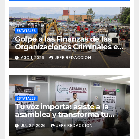
ESTATALES
Golpe a las Finanzas de las
Organizaciones Criminales en
Operativos
AGO 1, 2026
JEFE REDACCION
Interinstitucionales
ESTATALES
Tu voz importa: asiste a la
asamblea y transforma tu
clínica del IMSS-Bienestar
JUL 27, 2026
JEFE REDACCION