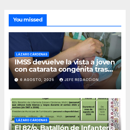
You missed
LÁZARO CÁRDENAS
IMSS devuelve la vista a joven
con catarata congénita tras
23 años de limitación visual
6 AGOSTO, 2026
JEFE REDACCION
LÁZARO CÁRDENAS
El 82/o. Batallón de Infantería