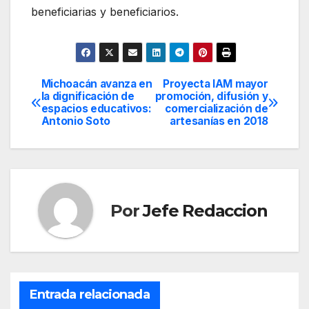
beneficiarias y beneficiarios.
Michoacán avanza en
Proyecta IAM mayor
Navegación
la dignificación de
promoción, difusión y
espacios educativos:
comercialización de
de
Antonio Soto
artesanías en 2018
entradas
Por
Jefe Redaccion
Entrada relacionada