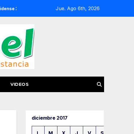
Jue. Ago 6th, 2026
2026
IMSS devuelve la vista a joven con catarata congénit
VIDEOS
diciembre 2017
L
M
X
J
V
S
D