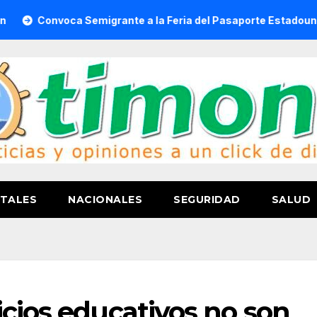
onvoca Semigrante a la Feria del Pasaporte Estadounidense 
TALES
NACIONALES
SEGURIDAD
SALUD
icios educativos no son