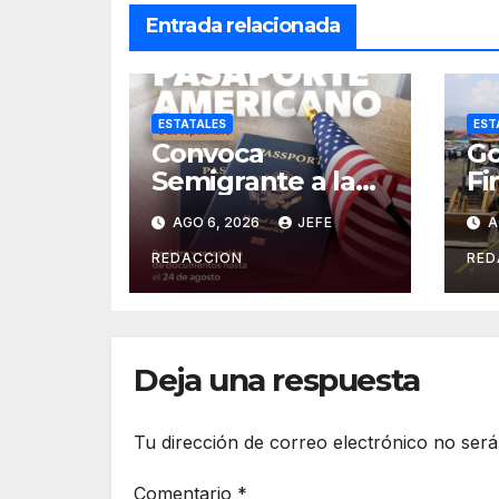
Entrada relacionada
ESTATALES
EST
Convoca
Go
Semigrante a la
Fi
Feria del
Or
AGO 6, 2026
JEFE
A
Pasaporte
Cr
Estadounidense
Op
REDACCION
RED
2026
In
es
Deja una respuesta
Tu dirección de correo electrónico no será
Comentario
*