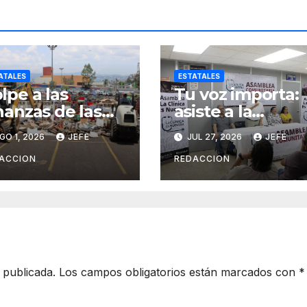
ATALES
ESTATALES
lpe a las
Tu voz importa:
nanzas de las
asiste a la
ganizaciones
asamblea y
GO 1, 2026
JEFE
JUL 27, 2026
JEFE
iminales en
transforma tu
erativos
clínica del IMSS-
ACCION
REDACCION
terinstitucional
Bienestar
 publicada.
Los campos obligatorios están marcados con
*