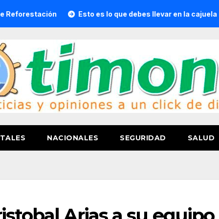
n
Esto es lo que debes llevar en la cajuela para viajar seg
TALES
NACIONALES
SEGURIDAD
SALUD
istobal Arias a su equipo