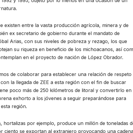
 1992 y 1995, objeto por lo menos en una ocasión de un
rnatura.
ue existen entre la vasta producción agrícola, minera y de
én ex secretario de gobierno durante el mandato de
al Arias, con sus niveles de pobreza y rezago, los que
tejan su riqueza en beneficio de los michoacanos, así co
contemplan en el proyecto de nación de López Obrador.
mos de colaborar para establecer una relación de respeto
on la llegada de ZEE a esta región con el fin de buscar
ene poco más de 250 kilómetros de litoral y convertirlo en
 Morena exhorto a los jóvenes a seguir preparándose para
esta región.
a, hortalizas por ejemplo, produce un millón de toneladas d
por ciento se exportan al extranjero provocando una caden