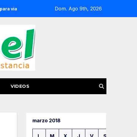
Dom. Ago 9th, 2026
uro por carretera
Inicia arribazón masiva de tortuga mar
VIDEOS
marzo 2018
L
M
X
J
V
S
D