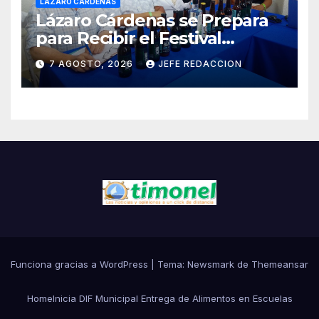
LÁZARO CÁRDENAS
Lázaro Cárdenas se Prepara
para Recibir el Festival
Internacional de la Cerveza
7 AGOSTO, 2026
JEFE REDACCION
Costa de Michoacán 2026
Funciona gracias a WordPress
|
Tema:
Newsmark
de
Themeansar
Home
Inicia DIF Municipal Entrega de Alimentos en Escuelas