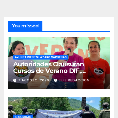
You missed
AYUNTAMIENTO LÁZARO CÁRDENAS
Autoridades Clausuran
Cursos de Verano DIF,
Seguridad Pública y Casa de
7 AGOSTO, 2026
JEFE REDACCION
Cultura 2026
SEGURIDAD