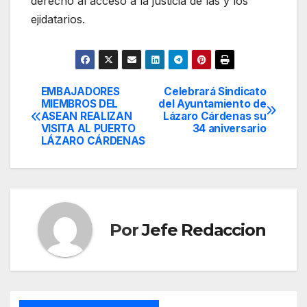
derecho al acceso a la justicia de las y los
ejidatarios.
EMBAJADORES
Celebrará Sindicato
Navegación
MIEMBROS DEL
del Ayuntamiento de
ASEAN REALIZAN
Lázaro Cárdenas su
de
VISITA AL PUERTO
34 aniversario
LÁZARO CÁRDENAS
entradas
Por
Jefe Redaccion