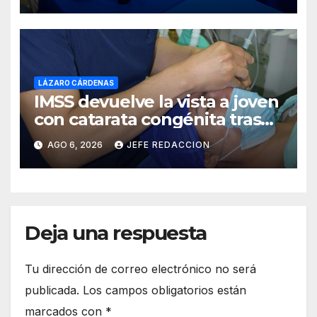
Costa de Michoacán 2026
LÁZARO CÁRDENAS
IMSS devuelve la vista a joven
con catarata congénita tras
23 años de limitación visual
AGO 6, 2026
JEFE REDACCION
Deja una respuesta
Tu dirección de correo electrónico no será
publicada.
Los campos obligatorios están
marcados con
*