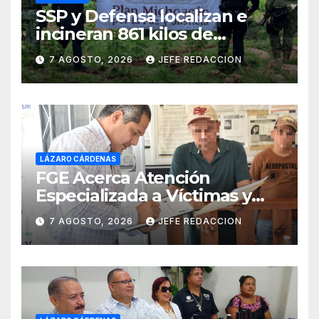
SSP y Defensa localizan e
incineran 861 kilos de
marihuana en Huetamo
7 AGOSTO, 2026
JEFE REDACCION
LÁZARO CÁRDENAS
FGE Acerca Atención
Especializada a Víctimas y
Ciudadanía de Coalcomán
7 AGOSTO, 2026
JEFE REDACCION