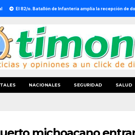
o. Batallón de Infantería amplía la recepción de documentos par
TALES
NACIONALES
SEGURIDAD
SALUD
puerto michoacano entra