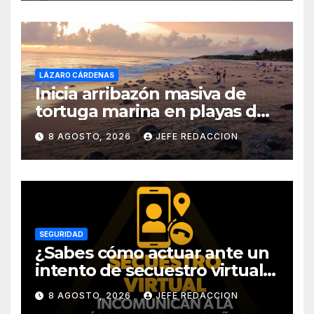
LÁZARO CÁRDENAS
Inicia arribazón masiva de
tortuga marina en playas de
Michoacán
8 AGOSTO, 2026
JEFE REDACCION
SEGURIDAD
¿Sabes cómo actuar ante un
intento de secuestro virtual?
La SSP te guía para evitarlo
8 AGOSTO, 2026
JEFE REDACCION