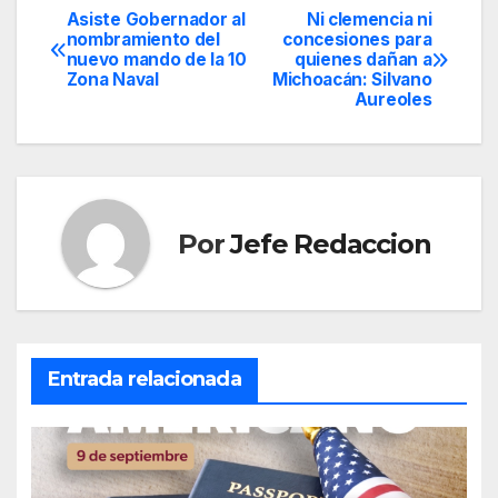
Asiste Gobernador al
Ni clemencia ni
Navegación
nombramiento del
concesiones para
nuevo mando de la 10
quienes dañan a
de
Zona Naval
Michoacán: Silvano
Aureoles
entradas
Por
Jefe Redaccion
Entrada relacionada