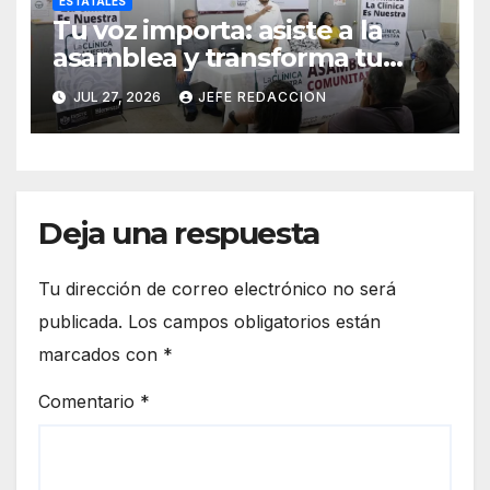
ESTATALES
Tu voz importa: asiste a la
asamblea y transforma tu
clínica del IMSS-Bienestar
JUL 27, 2026
JEFE REDACCION
Deja una respuesta
Tu dirección de correo electrónico no será
publicada.
Los campos obligatorios están
marcados con
*
Comentario
*