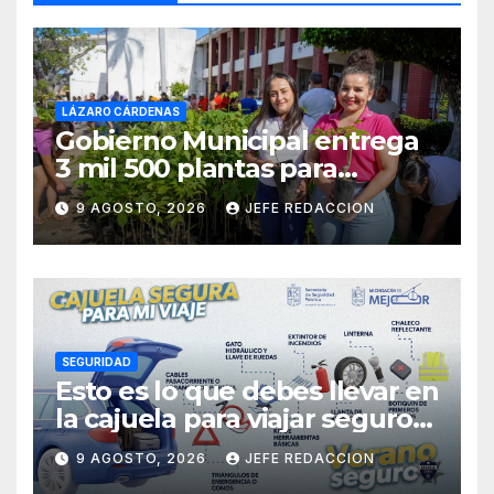
LÁZARO CÁRDENAS
Gobierno Municipal entrega
3 mil 500 plantas para
sumarse a la Jornada
9 AGOSTO, 2026
JEFE REDACCION
Nacional de Reforestación
SEGURIDAD
Esto es lo que debes llevar en
la cajuela para viajar seguro
por carretera
9 AGOSTO, 2026
JEFE REDACCION