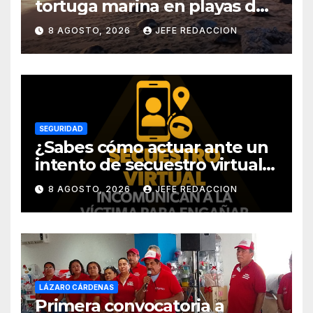
tortuga marina en playas de
Michoacán
8 AGOSTO, 2026
JEFE REDACCION
SEGURIDAD
¿Sabes cómo actuar ante un
intento de secuestro virtual?
La SSP te guía para evitarlo
8 AGOSTO, 2026
JEFE REDACCION
LÁZARO CÁRDENAS
Primera convocatoria a