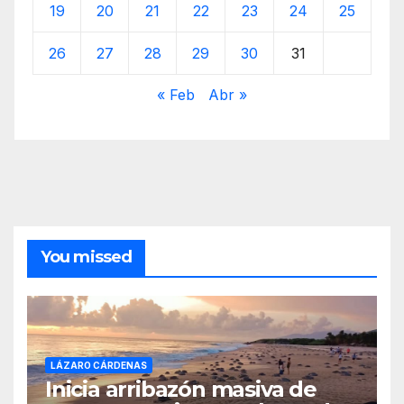
19
20
21
22
23
24
25
26
27
28
29
30
31
« Feb
Abr »
You missed
LÁZARO CÁRDENAS
Inicia arribazón masiva de