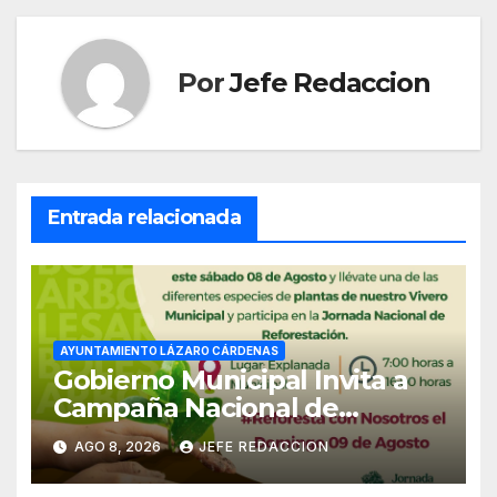
Por
Jefe Redaccion
Entrada relacionada
AYUNTAMIENTO LÁZARO CÁRDENAS
Gobierno Municipal Invita a
Campaña Nacional de
Reforestación
AGO 8, 2026
JEFE REDACCION