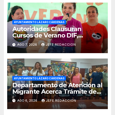
AYUNTAMIENTO LÁZARO CÁRDENAS
Autoridades Clausuran
Cursos de Verano DIF,
Seguridad Pública y Casa de
AGO 7, 2026
JEFE REDACCION
Cultura 2026
AYUNTAMIENTO LÁZARO CÁRDENAS
Departamento de Atención al
Migrante Acerca Trámite de
Pasaportes Estadounidenses
AGO 6, 2026
JEFE REDACCION
a Residentes de Lázaro
Cárdenas