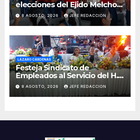
elecciones del Ejido Melchor
Ocampo en Lázaro Cárdenas
8 AGOSTO, 2026
JEFE REDACCION
el domingo
LÁZARO CÁRDENAS
Festeja Sindicato de
Empleados al Servicio del H.
Ayuntamiento de LZC Día del
8 AGOSTO, 2026
JEFE REDACCION
Empleado Municipal