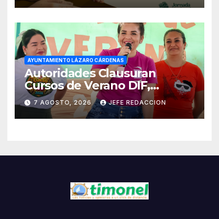
AYUNTAMIENTO LÁZARO CÁRDENAS
Autoridades Clausuran
Cursos de Verano DIF,
Seguridad Pública y Casa de
7 AGOSTO, 2026
JEFE REDACCION
Cultura 2026