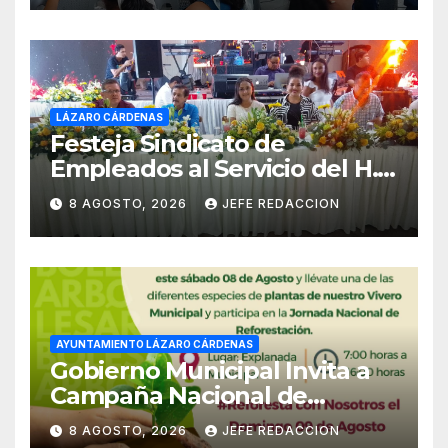
LÁZARO CÁRDENAS
Festeja Sindicato de
Empleados al Servicio del H.
Ayuntamiento de LZC Día del
8 AGOSTO, 2026
JEFE REDACCION
Empleado Municipal
AYUNTAMIENTO LÁZARO CÁRDENAS
Gobierno Municipal Invita a
Campaña Nacional de
Reforestación
8 AGOSTO, 2026
JEFE REDACCION