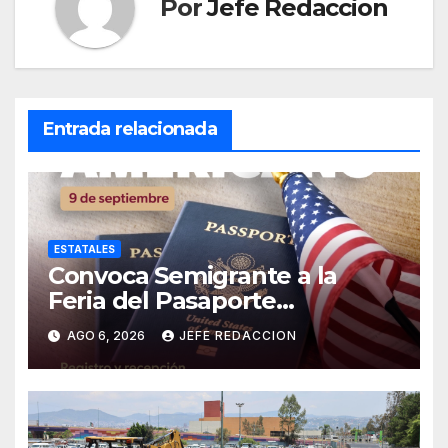
Por
Jefe Redaccion
Entrada relacionada
ESTATALES
Convoca Semigrante a la
Feria del Pasaporte
Estadounidense 2026
AGO 6, 2026
JEFE REDACCION