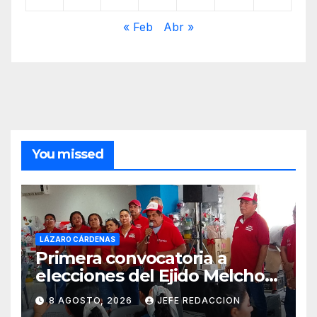
« Feb
Abr »
You missed
LÁZARO CÁRDENAS
Primera convocatoria a
elecciones del Ejido Melchor
Ocampo en Lázaro Cárdenas
8 AGOSTO, 2026
JEFE REDACCION
el domingo