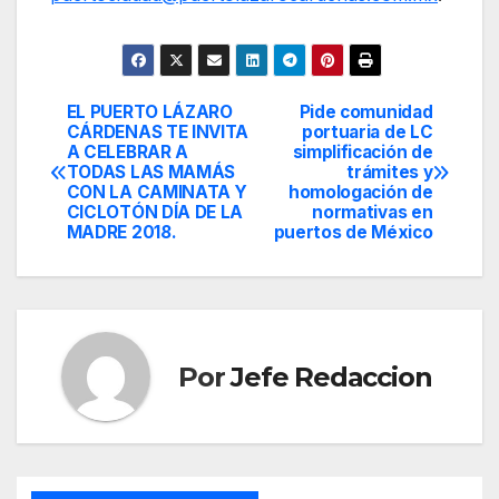
EL PUERTO LÁZARO
Pide comunidad
Navegación
CÁRDENAS TE INVITA
portuaria de LC
A CELEBRAR A
simplificación de
de
TODAS LAS MAMÁS
trámites y
CON LA CAMINATA Y
homologación de
entradas
CICLOTÓN DÍA DE LA
normativas en
MADRE 2018.
puertos de México
Por
Jefe Redaccion