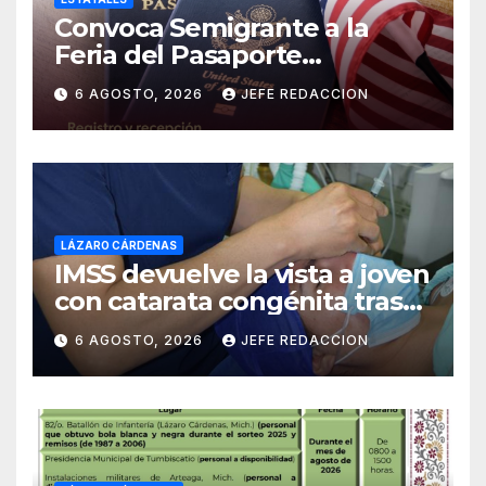
Convoca Semigrante a la
Feria del Pasaporte
Estadounidense 2026
6 AGOSTO, 2026
JEFE REDACCION
LÁZARO CÁRDENAS
IMSS devuelve la vista a joven
con catarata congénita tras
23 años de limitación visual
6 AGOSTO, 2026
JEFE REDACCION