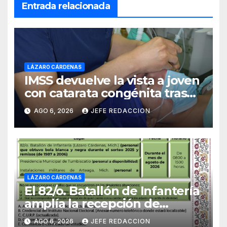
Entrada relacionada
LÁZARO CÁRDENAS
IMSS devuelve la vista a joven
con catarata congénita tras
23 años de limitación visual
AGO 6, 2026
JEFE REDACCION
LÁZARO CÁRDENAS
El 82/o. Batallón de Infantería
amplía la recepción de
documentos para obtener La
AGO 6, 2026
JEFE REDACCION