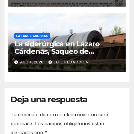
Catilla del Servicio Militar
Nacional
LÁZARO CÁRDENAS
La siderúrgica en Lázaro
Cárdenas, Saqueo de
Recursos Naturales a Cambio
AGO 4, 2026
JEFE REDACCION
de Miseria
Deja una respuesta
Tu dirección de correo electrónico no será
publicada.
Los campos obligatorios están
marcados con
*