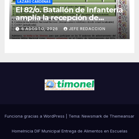
LÁZARO CÁRDENAS
El 82/o. Batallón de Infantería
amplía la recepción de
documentos para obtener La
6 AGOSTO, 2026
JEFE REDACCION
Catilla del Servicio Militar
Nacional
Funciona gracias a WordPress
|
Tema:
Newsmark
de
Themeansar
Home
Inicia DIF Municipal Entrega de Alimentos en Escuelas