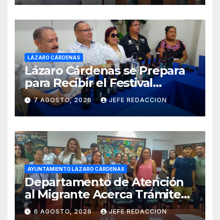
LÁZARO CÁRDENAS
Lázaro Cárdenas se Prepara
para Recibir el Festival
Internacional de la Cerveza
7 AGOSTO, 2026
JEFE REDACCION
Costa de Michoacán 2026
AYUNTAMIENTO LÁZARO CÁRDENAS
Departamento de Atención
al Migrante Acerca Trámite
de Pasaportes
6 AGOSTO, 2026
JEFE REDACCION
Estadounidenses a