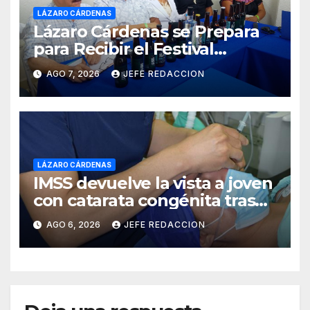
LÁZARO CÁRDENAS
Lázaro Cárdenas se Prepara
para Recibir el Festival
Internacional de la Cerveza
AGO 7, 2026
JEFE REDACCION
Costa de Michoacán 2026
LÁZARO CÁRDENAS
IMSS devuelve la vista a joven
con catarata congénita tras
23 años de limitación visual
AGO 6, 2026
JEFE REDACCION