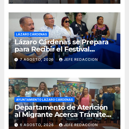
LÁZARO CÁRDENAS
Lázaro Cárdenas se Prepara
para Recibir el Festival
Internacional de la Cerveza
7 AGOSTO, 2026
JEFE REDACCION
Costa de Michoacán 2026
AYUNTAMIENTO LÁZARO CÁRDENAS
Departamento de Atención
al Migrante Acerca Trámite
de Pasaportes
6 AGOSTO, 2026
JEFE REDACCION
Estadounidenses a