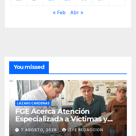
« Feb
Abr »
You missed
LÁZARO CÁRDENAS
FGE Acerca Atención
Especializada a Víctimas y
Ciudadanía de Coalcomán
7 AGOSTO, 2026
JEFE REDACCION