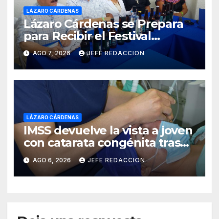
LÁZARO CÁRDENAS
Lázaro Cárdenas se Prepara
para Recibir el Festival
Internacional de la Cerveza
AGO 7, 2026
JEFE REDACCION
Costa de Michoacán 2026
LÁZARO CÁRDENAS
IMSS devuelve la vista a joven
con catarata congénita tras
23 años de limitación visual
AGO 6, 2026
JEFE REDACCION